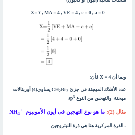
شحنات سالبة (أنيون أو كاتيون)
X= ? , MA = 4 , VE = 4 , c = 0 , a = 0
وبما أن X = 4 فأن:
عدد الأفلاك المهجنة فى جزئ CH
Br
يساوى(4) أوربتالات
2
2
3
مهجنة
والتهجين من النوع sp
+
مثال (2):
ما هو نوع التهجين فى أيون الأمونيوم
NH
4
- الذرة المركزية هنا هي ذرة النيتروجين