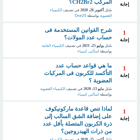
المركب CH2Br2؟
إجابة
سُئل
أكتوبر 26، 2020
في تصنيف
الكيمياء
العضوية
بواسطة
One20
شرح القوانين المستخدمة فى
1
حساب عدد المولات؟
إجابة
سُئل
يوليو 25، 2021
في تصنيف
الكيمياء العامة
بواسطة
اسألنى كيمياء
ما هي قواعد حساب عدد
1
التأكسد للكربون فى المركبات
إجابة
العضوية ؟
سُئل
مايو 13، 2020
في تصنيف
الكيمياء العضوية
بواسطة
اسألني كيمياء
لماذا تنص قاعدة ماركونيكوف
1
على إضافة الشق السالب إلى
إجابة
ذرة الكربون المتصلة بأقل عدد
من ذرات الهيدروجين؟
سُئل
أكتوبر 25، 2020
في تصنيف
الكيمياء