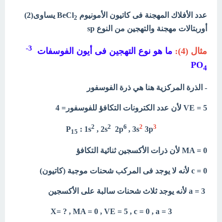
عدد الأفلاك المهجنة فى كاتيون الأمونيوم BeCl
يساوى(2)
2
أوربتالات مهجنة
والتهجين من النوع sp
3-
مثال (4):
ما هو نوع التهجين فى أيون الفوسفات
PO
4
- الذرة المركزية هنا هي ذرة الفوسفور
VE = 5 لأن عدد الكترونات التكافؤ للفوسفور= 4
2
2
6
2
3
P
: 1s
, 2s
2p
, 3s
3p
15
MA = 0 لأن ذرات الأكسجين ثنائية التكافؤ
c = 0
لأنه لا يوجد فى المركب شحنات موجبة (كاتيون)
a = 3 لأنه يوجد ثلاث شحنات سالبة على الأكسجين
X= ? , MA = 0 , VE = 5 , c = 0 , a = 3