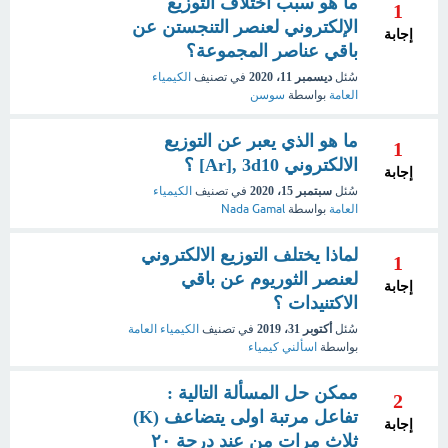
ما هو سبب أختلاف التوزيع
1
الإلكتروني لعنصر التنجستن عن
إجابة
باقي عناصر المجموعة؟
سُئل
ديسمبر 11، 2020
في تصنيف
الكيمياء
العامة
بواسطة
سوسن
ما هو الذي يعبر عن التوزيع
1
الالكتروني Ar], 3d10] ؟
إجابة
سُئل
سبتمبر 15، 2020
في تصنيف
الكيمياء
العامة
بواسطة
Nada Gamal
لماذا يختلف التوزيع الالكتروني
1
لعنصر الثوريوم عن باقي
إجابة
الاكتنيدات ؟
سُئل
أكتوبر 31، 2019
في تصنيف
الكيمياء العامة
بواسطة
اسألني كيمياء
ممكن حل المسألة التالية :
2
تفاعل مرتبة اولى يتضاعف (K)
إجابة
ثلاث مرات من عند درجة ٢٠