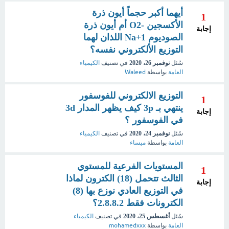
أيهما أكبر حجماً أيون ذرة
1
الأكسجين -O2 أم أيون ذرة
إجابة
الصوديوم Na+1 اللذان لهما
التوزيع الألكتروني نفسه؟
سُئل
نوفمبر 26، 2020
في تصنيف
الكيمياء
العامة
بواسطة
Waleed
التوزيع الالكتروني للفوسفور
1
ينتهي بـ 3p كيف يظهر المدار 3d
إجابة
في الفوسفور ؟
سُئل
نوفمبر 24، 2020
في تصنيف
الكيمياء
العامة
بواسطة
ميساء
المستويات الفرعية للمستوي
1
الثالث تتحمل (18) الكترون لماذا
إجابة
في التوزيع العادي نوزع بها (8)
الكترونات فقط 2.8.8.2؟
سُئل
أغسطس 25، 2020
في تصنيف
الكيمياء
العامة
بواسطة
mohamedxxx