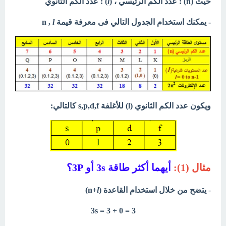
حيث (n) : عدد الكم الرئيسي ، (
l
) : عدد الكم الثانوي
- يمكنك استخدام الجدول التالي فى معرفة قيمة n ,
l
ويكون عدد الكم الثانوي (l) للأغلفة s,p,d,f كالتالي:
مثال (1):
أيهما أكثر طاقة 3s أو 3P؟
-
يتضح من خلال استخدام القاعدة (n+
l
)
3s = 3 + 0 = 3