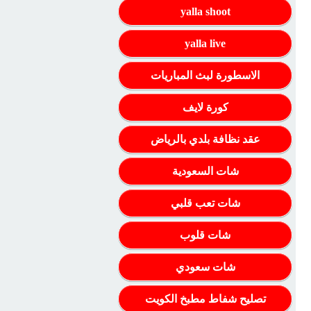
yalla shoot
yalla live
الاسطورة لبث المباريات
كورة لايف
عقد نظافة بلدي بالرياض
شات السعودية
شات تعب قلبي
شات قلوب
شات سعودي
تصليح شفاط مطبخ الكويت