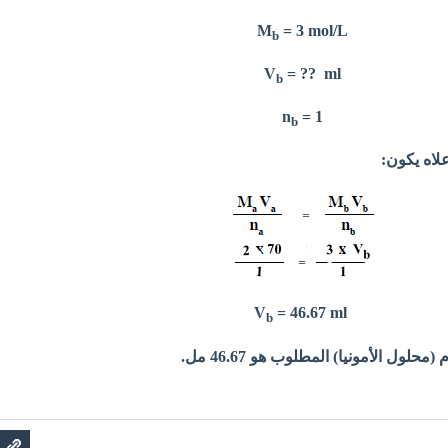
= 3 mol/L
M
b
V
= ?? ml
b
n
= 1
b
لاه يكون:
=
46.67
ml
V
b
لول الأمونيا) المطلوب هو 46.67 مل.