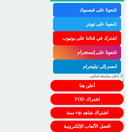
تابعونا على فيسبوك
تابعونا على تويتر
اشترك في قناتنا على يوتيوب
تابعونا على إنستجرام
انضم إلى تيليجرام
إعلان بواسطة
أسالني
كيمياء
أعلن هنا
اشتراك TOD
اشتراك شاهد vip سنة
افضل الألعاب الإلكترونية