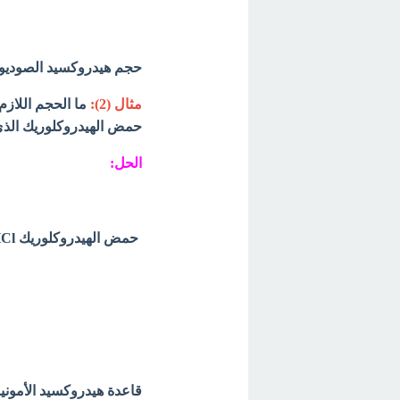
حجم هيدروكسيد الصوديوم ال
مثال (2):
حمض الهيدروكلوريك الذي تركي
الحل:
حمض الهيدروكلوريك HCl يكون:
قاعدة هيدروكسيد الأمونيو