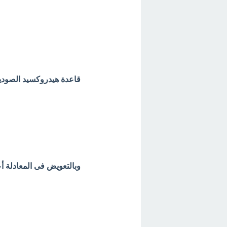
قاعدة هيدروكسيد الصودي
وبالتعويض فى المعادلة أع