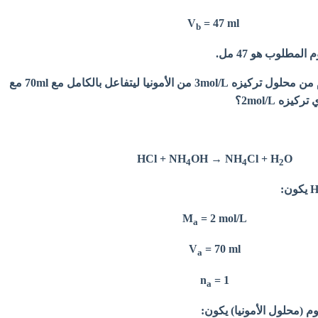
= 47 ml
V
b
مطلوب هو 47 مل.
ما الحجم اللازم من محلول تركيزه 3mol/L من الأمونيا ليتفاعل بالكامل مع 70ml مع
زه 2mol/L؟
HCl + NH
OH → NH
Cl + H
O
4
4
2
= 2 mol/L
M
a
V
= 70 ml
a
n
= 1
a
م (محلول الأمونيا) يكون: