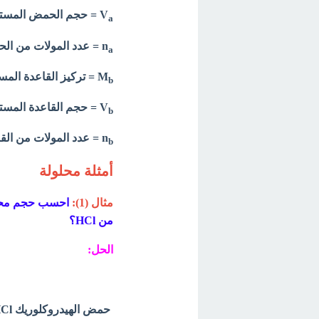
V
=
حجم الحمض المستخدم
a
n
= عدد المولات من الح
a
M
=
تركيز القاعدة المستخدم
b
V
=
حجم القاعدة المستخد
b
n
=
عدد المولات من القا
b
أمثلة محلولة
مثال (1):
من HCl؟
الحل:
حمض الهيدروكلوريك HCl يكون: