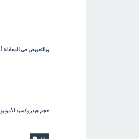
وبالتعويض فى المعادلة أع
حجم هيدروكسيد الأمونيوم (مح