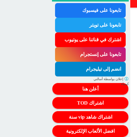
تابعونا على فيسبوك
تابعونا على تويتر
اشترك في قناتنا على يوتيوب
تابعونا على إنستجرام
انضم إلى تيليجرام
إعلان بواسطة
أسالني
كيمياء
أعلن هنا
اشتراك TOD
اشتراك شاهد vip سنة
افضل الألعاب الإلكترونية