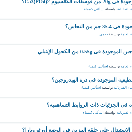
كالسيوم Ca3(PO4)2؟
 التحليلية
بواسطة
اسألني كيمياء
م من النحاس؟
ء العامة
بواسطة
دحمي
أحسب عدد الذرات الهيدروجين الموجودة فى 0.55g من الكحول الإيثيلي
ء العامة
بواسطة
اسألني كيمياء
طيفية الموجودة فى ذرة الهيدروجين؟
اء الفيزيائية
بواسطة
اسألني كيمياء
ة فى الجزئيات ذات الروابط التساهمية؟
 الفيزيائية
بواسطة
اسألنى كيمياء
م الاستبدال على حلقة البنزين فى الوضع أورثو وبارا؟