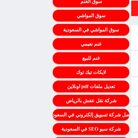
سوق الغنم
سوق المواشي
سوق المواشي في السعودية
غنم نعيمي
غنم للبيع
لايكات تيك توك
تعديل ملفات pdf اونلاين
شركة نقل عفش بالرياض
أفضل شركة تسويق إلكتروني في السعودية
شركة سيو SEO في السعودية