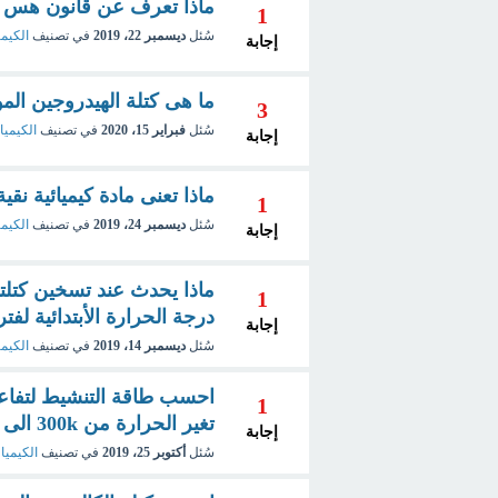
ماذا تعرف عن قانون هس Hess law لحساب حرارة التفاعل ؟
1
سُئل
ديسمبر 22، 2019
في تصنيف
الكيمي
إجابة
ما هى كتلة الهيدروجين الموجودة فى 34 جم م
3
سُئل
فبراير 15، 2020
في تصنيف
الكيميا
إجابة
ماذا تعنى مادة كيميائية نقية
1
سُئل
ديسمبر 24، 2019
في تصنيف
الكيمي
إجابة
ماذا يحدث عند تسخين كتلتا
1
درجة الحرارة الأبتدائية ل
إجابة
سُئل
ديسمبر 14، 2019
في تصنيف
الكيمي
احسب طاقة التنشيط لتفاعل
1
تغير الحرارة من 300k الى 310k ؟
إجابة
سُئل
أكتوبر 25، 2019
في تصنيف
الكيمياء