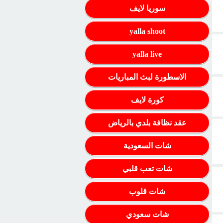
سوريا لايف
yalla shoot
yalla live
الاسطورة لبث المباريات
كورة لايف
عقد نظافة بلدي بالرياض
شات السعودية
شات تعب قلبي
شات قلوب
شات سعودي