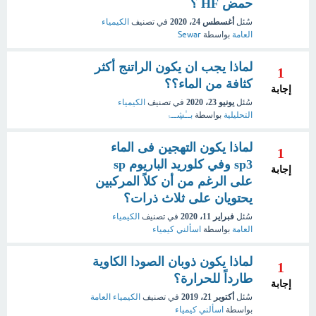
حمض HF ؟
سُئل
أغسطس 24، 2020
في تصنيف
الكيمياء
العامة
بواسطة
Sewar
لماذا يجب ان يكون الراتنج أكثر
1
كثافة من الماء؟؟
إجابة
سُئل
يونيو 23، 2020
في تصنيف
الكيمياء
التحليلية
بواسطة
بــٰڜــۃ
لماذا يكون التهجين فى الماء
1
sp3 وفي كلوريد الباريوم sp
إجابة
على الرغم من أن كلاً المركبين
يحتويان على ثلاث ذرات؟
سُئل
فبراير 11، 2020
في تصنيف
الكيمياء
العامة
بواسطة
اسألني كيمياء
لماذا يكون ذوبان الصودا الكاوية
1
طارداً للحرارة؟
إجابة
سُئل
أكتوبر 21، 2019
في تصنيف
الكيمياء العامة
بواسطة
اسألني كيمياء