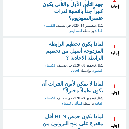
جهد التأين الأول والثاني يكون
إجابة
كبيراً جداً بالنسبة لذرات
عنصرالصوديوم؟
سُئل
ديسمبر 14، 2020
في تصنيف
الكيمياء
العامة
بواسطة
احمد ايمن
لماذا يكون تحطيم الرابطة
1
المزدوجة أسهل من تحطيم
إجابة
الرابطة الاحادية ؟
سُئل
نوفمبر 30، 2020
في تصنيف
الكيمياء
العضوية
بواسطة
Josef
لماذا لا يمكن لأيون النترات أن
1
يكون عاملاً مختزلاً؟
إجابة
سُئل
نوفمبر 24، 2020
في تصنيف
الكيمياء
العامة
بواسطة
اسألني كيمياء
لماذا يكون حمض HCN أقل
1
مقدرة على منح البروتون من
إجابة