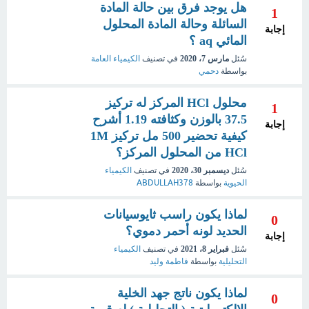
هل يوجد فرق بين حالة المادة
1
السائلة وحالة المادة المحلول
إجابة
المائي aq ؟
سُئل
مارس 7، 2020
في تصنيف
الكيمياء العامة
بواسطة
دحمي
محلول HCl المركز له تركيز
1
37.5 بالوزن وكثافته 1.19 أشرح
إجابة
كيفية تحضير 500 مل تركيز 1M
HCl من المحلول المركز؟
سُئل
ديسمبر 30، 2020
في تصنيف
الكيمياء
الحيوية
بواسطة
ABDULLAH378
لماذا يكون راسب ثايوسيانات
0
الحديد لونه أحمر دموي؟
إجابة
سُئل
فبراير 8، 2021
في تصنيف
الكيمياء
التحليلية
بواسطة
فاطمة وليد
لماذا يكون ناتج جهد الخلية
0