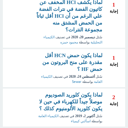
لماذا يكشف HCl المخفف عن
1
كاتيون الفضة في نترات الفضة
إجابة
علي الرغم من أن HCl أقل ثباتاً
من الحمض المشتق منه
مجموعة النترات؟
سُئل
ديسمبر 20، 2020
في تصنيف
الكيمياء
التحليلية
بواسطة
محمود حمزه
لماذا يكون حمض HCN أقل
1
مقدرة على منح البروتون من
إجابة
حمض HF ؟
سُئل
أغسطس 24، 2020
في تصنيف
الكيمياء
العامة
بواسطة
Sewar
لماذا يكون كلوريد الصوديوم
2
موصلاً جيداً للكهرباء في حين لا
إجابة
يكون كلوريد الألومنيوم كذلك ؟
سُئل
أكتوبر 2، 2019
في تصنيف
الكيمياء العامة
بواسطة
اسألني كيمياء