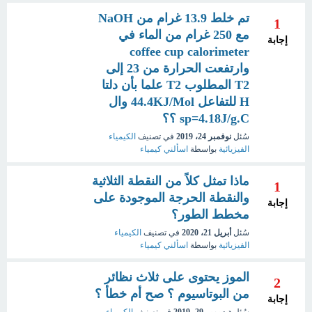
تم خلط 13.9 غرام من NaOH
1
مع 250 غرام من الماء في
إجابة
coffee cup calorimeter
وارتفعت الحرارة من 23 إلى
T2 المطلوب T2 علما بأن دلتا
H للتفاعل 44.4KJ/Mol وال
sp=4.18J/g.C ؟؟
سُئل
نوفمبر 24، 2019
في تصنيف
الكيمياء
الفيزيائية
بواسطة
اسألني كيمياء
ماذا تمثل كلاً من النقطة الثلاثية
1
والنقطة الحرجة الموجودة على
إجابة
مخطط الطور؟
سُئل
أبريل 21، 2020
في تصنيف
الكيمياء
الفيزيائية
بواسطة
اسألني كيمياء
الموز يحتوى على ثلاث نظائر
2
من البوتاسيوم ؟ صح أم خطأ ؟
إجابة