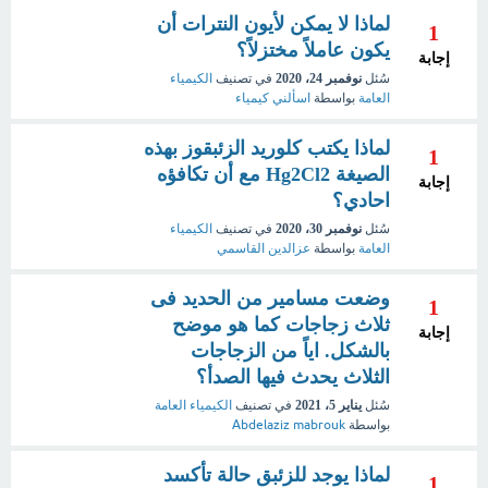
لماذا لا يمكن لأيون النترات أن
1
يكون عاملاً مختزلاً؟
إجابة
سُئل
نوفمبر 24، 2020
في تصنيف
الكيمياء
العامة
بواسطة
اسألني كيمياء
لماذا يكتب كلوريد الزئبقوز بهذه
1
الصيغة Hg2Cl2 مع أن تكافؤه
إجابة
احادي؟
سُئل
نوفمبر 30، 2020
في تصنيف
الكيمياء
العامة
بواسطة
عزالدين القاسمي
وضعت مسامير من الحديد فى
1
ثلاث زجاجات كما هو موضح
إجابة
بالشكل. اياً من الزجاجات
الثلاث يحدث فيها الصدأ؟
سُئل
يناير 5، 2021
في تصنيف
الكيمياء العامة
بواسطة
Abdelaziz mabrouk
لماذا يوجد للزئبق حالة تأكسد
1