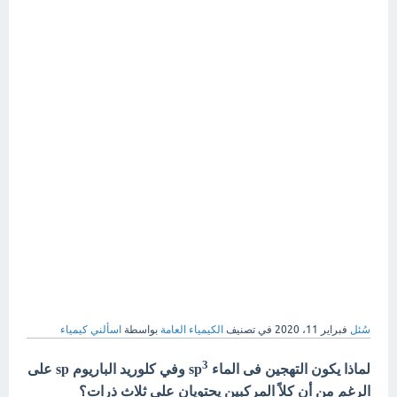
سُئل
فبراير 11، 2020
في تصنيف
الكيمياء العامة
بواسطة
اسألني كيمياء
3
لماذا يكون التهجين فى الماء sp
وفي كلوريد الباريوم sp على
الرغم من أن كلاً المركبين يحتويان على ثلاث ذرات؟