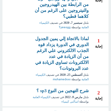
إجابة
من الرابطة بين الهيدروجين
والنيتروجين على الرغم من أن
كلاهما قطبي؟
سُئل
سبتمبر 7، 2020
في تصنيف
الكيمياء
العامة
بواسطة
Tyeeogg
لماذا بالاتجاة إلي يمين الجدول
1
الدوري في الدورة يزداد قوه
إجابة
الجذب الالكتروني علي الرغم
من أن الزيادة في عدد
الالكترونات تساوي الزيادة في
عدد البروتونات؟
سُئل
أغسطس 25، 2020
في تصنيف
الكيمياء
العامة
بواسطة
mohamedxxx
شرح التهجين من النوع sp3 ؟
2
سُئل
مارس 9، 2022
في تصنيف
الكيمياء العامة
إجابة
بواسطة
اسألنى كيمياء