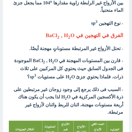
o
بين الأزواج غير الرابطة زاوية مقدارها 104
مما يجعل جزئ
الماء منحنياً.
3
- نوع التهجين sp
الفرق في التهجين في BaCl
O
, H
2
2
-
تحتل الأزواج غير المرتبطة مستوىاتٍ مهجنة أيضًا.
- قارن بين المستوىات المهجنة في BaCl
, H
O الموجودة
2
2
فى الجدول السابق حيث يحتوي كل المركبين على ثلاث
3
ذرات. فلماذا يحتوي جزئ H
O على مستويات sp
؟
2
- السبب فى ذلك يرجع إلى وجود زوجان غير مرتبطين على
ذرة الأكسجين المركزية في H
O لذا يجب أن يكون هناك
2
أربعة مستوىات مهجنة، اثنان للربط واثنان لأزواج غير
مرتبطة.