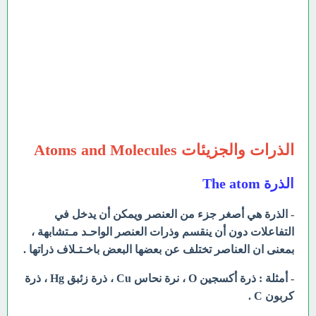
الذرات والجزيئات Atoms and Molecules
الذرة The atom
- الذرة هي أصغر جزء من العنصر ويمكن أن يدخل في
التفاعلات دون أن ينقسم وذرات العنصر الواحـد مـتشابهة ،
بمعنى ان العناصر تختلف عن بعضها البعض باخـتـلاف ذراتها .
- أمثلة : ذرة أكسجين O ، نرة نحاس Cu ، ذرة زئبق Hg ، ذرة
كربون C .