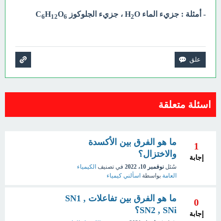
- أمثلة : جزيء الماء H
O ، جزيء الجلوكوز C
O
H
6
12
6
2
اسئلة متعلقة
ما هو الفرق بين الأكسدة
1
والاختزال؟
إجابة
سُئل
نوفمبر 10، 2022
في تصنيف
الكيمياء
العامة
بواسطة
اسألني كيمياء
ما هو الفرق بين تفاعلات SN1 ,
0
SN2 , SNi؟
إجابة