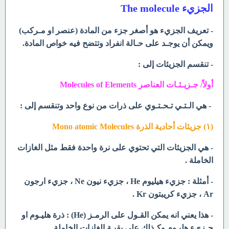
الجزيء The molecule
- تعريف الجزيء هو أصغر جزء من المادة (عنصر او مـركب)
ويمكن أن يوجـد على حـالة انفراد وتتضح فيه خواص المادة.
- تنقسم الجزيئات إلى :
أولاً/ جـزيـئـات العناصر Molecules of Elements
- هي الـتـي تـحـتـوي على ذرات من نوع واحد وتنقسم إلى :
(۱) جزیئات أحادية الذرة Mono atomic Molecules
- هي الجزيئات التي تحتوي على نرة واحدة فقط مثل الغازات
الخاملة .
- أمثلة : جزيء هيليوم He ، جزيء نيون Ne ، جزيء ارجون
Ar ، جزيء كريبتون Kr .
- هذا يعني انه يمكن القـول على الرمـز (He) : ذرة هليـوم او
جـزيء هليـوم وكـذلك على بقيـة الغازات الخاملة.