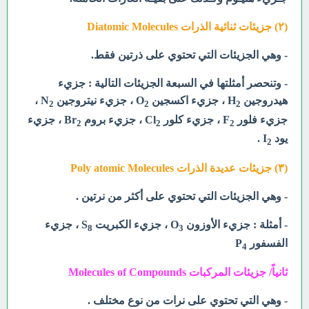
(۲) جزیئات ثنائية الذرات Diatomic Molecules
- وهي الجزيئات التي تحتوي على ذرتين فقط.
- وتنحصر أمثلتها في السبعة الجزيئات التالية :
جزيء
هيدروجين H
، جزيء اكسجين O
، جزيء نيتروجين N
،
2
2
2
جزيء فلور F
، جزيء كلور Cl
، جزيء بروم Br
، جزيء
2
2
2
يود I
.
2
(۳) جزيئات عديدة الذرات Poly atomic Molecules
- وهي الجزيئات التي تحتوي على أكثر من نرتين .
- أمثلة : جزيء الأوزون O
، جزيء الكبريت S
، جزيء
8
3
الفسفور P
4
ثانياً/ جزيئات المركبات Molecules of Compounds
- وهي التي تحتوي على نرات من نوع مختلف .