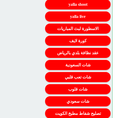
yalla shoot
yalla live
الاسطورة لبث المباريات
كورة لايف
عقد نظافة بلدي بالرياض
شات السعودية
شات تعب قلبي
شات قلوب
شات سعودي
تصليح شفاط مطبخ الكويت