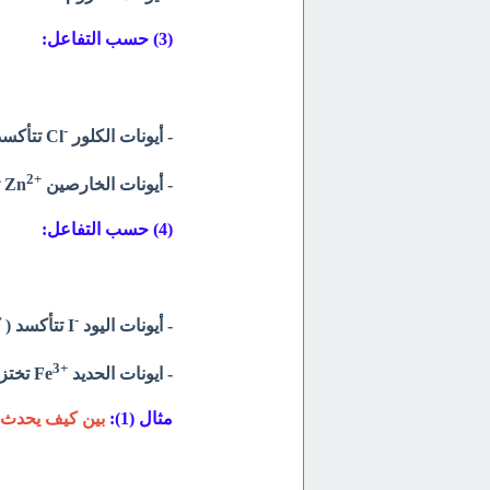
(3) حسب التفاعل:
-
- أيونات الكلور
Cl تتأكسد (كل ذرة تفقد إلكترون) وتعتبر عامل مختزل.
2
+
- أيونات الخارصين
Zn
ت
(4) حسب التفاعل:
-
- أيونات اليود
I تتأكسد ( كل أيون يفقد إلكترون ) ويعتبر عامل مختزل.
3
+
- ايونات الحديد
Fe
تختزل
مثال (1):
بين كيف يحدث ان