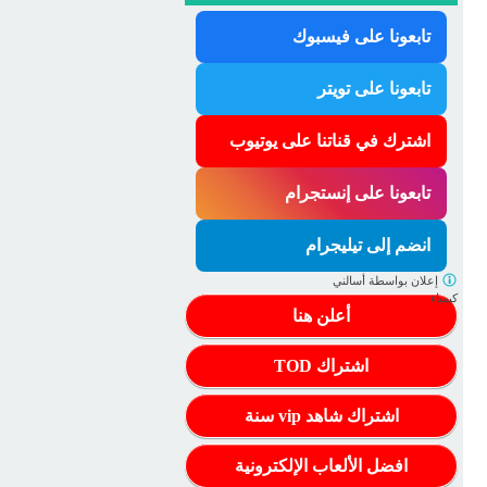
تابعونا على فيسبوك
تابعونا على تويتر
اشترك في قناتنا على يوتيوب
تابعونا على إنستجرام
انضم إلى تيليجرام
إعلان بواسطة
أسالني
كيمياء
أعلن هنا
اشتراك TOD
اشتراك شاهد vip سنة
افضل الألعاب الإلكترونية