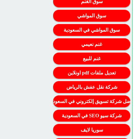
سوق الغنم
سوق المواشي
سوق المواشي في السعودية
غنم نعيمي
غنم للبيع
تعديل ملفات pdf اونلاين
شركة نقل عفش بالرياض
أفضل شركة تسويق إلكتروني في السعودية
شركة سيو SEO في السعودية
سوريا لايف