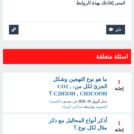
اتمنى إفادتك بهذة الروابط
اسئلة متعلقة
ما هو نوع التهجين وشكل
1
الجزئ لكل من: CO2 ,
إجابة
C2H5OH , CH3COOH ؟
سُئل
أبريل 19، 2020
في تصنيف
الكيمياء
العضوية
بواسطة
اسألني كيمياء
أذكر أنواع المحاليل مع ذكر
1
مثال لكل نوع ؟
إجابة