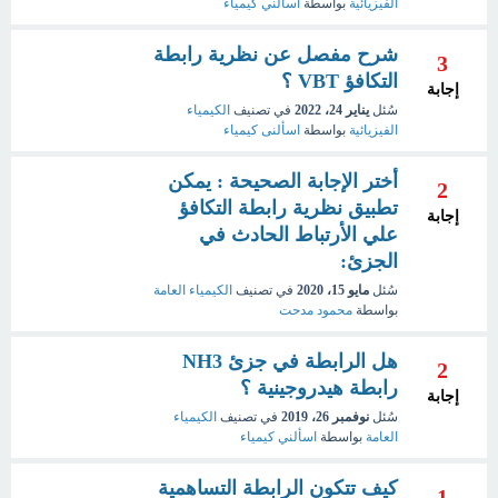
الفيزيائية
بواسطة
اسألني كيمياء
شرح مفصل عن نظرية رابطة
3
التكافؤ VBT ؟
إجابة
سُئل
يناير 24، 2022
في تصنيف
الكيمياء
الفيزيائية
بواسطة
اسألنى كيمياء
أختر الإجابة الصحيحة : يمكن
2
تطبيق نظرية رابطة التكافؤ
إجابة
علي الأرتباط الحادث في
الجزئ:
سُئل
مايو 15، 2020
في تصنيف
الكيمياء العامة
بواسطة
محمود مدحت
هل الرابطة في جزئ NH3
2
رابطة هيدروجينية ؟
إجابة
سُئل
نوفمبر 26، 2019
في تصنيف
الكيمياء
العامة
بواسطة
اسألني كيمياء
كيف تتكون الرابطة التساهمية
1