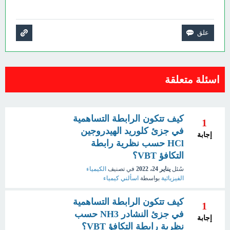
اسئلة متعلقة
كيف تتكون الرابطة التساهمية
1
في جزئ كلوريد الهيدروجين
إجابة
HCl حسب نظرية رابطة
التكافؤ VBT؟
سُئل
يناير 24، 2022
في تصنيف
الكيمياء
الفيزيائية
بواسطة
اسألني كيمياء
كيف تتكون الرابطة التساهمية
1
في جزئ النشادر NH3 حسب
إجابة
نظرية رابطة التكافؤ VBT؟