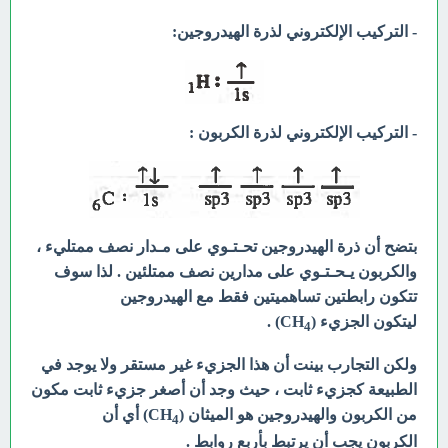
- التركيب الإلكتروني لذرة الهيدروجين:
- التركيب الإلكتروني لذرة الكربون :
بتضح أن ذرة الهيدروجين تحـتـوي على مـدار نصف ممتليء ،
والكربون يـحـتـوي على مدارين نصف ممتلئين . لذا سوف
تتكون رابطتين تساهميتين فقط مع الهيدروجين
ليتكون
الجزيء (CH
) .
4
ولكن التجارب بينت أن هذا الجزيء غير مستقر ولا يوجد في
الطبيعة كجزيء ثابت ، حيث
وجد أن أصغر جزيء ثابت مكون
من الكربون والهيدروجين هو الميثان (CH
) أي أن
4
الكربون
يجب أن يرتبط بأربع روابط .