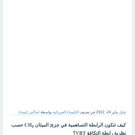
سُئل
يناير 24، 2022
في تصنيف
الكيمياء الفيزيائية
بواسطة
اسألني كيمياء
كيف تتكون الرابطة التساهمية في جزئ الميثان CH
حسب
4
نظرية رابطة التكافؤ VBT؟