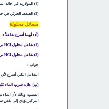
(1) المولارية في حالة المحاليل السائلة.
(2) الضغط الجزئي في حالة الغازات.
مسائل محلولة
(أ) : أيهما أسرع تفاعلاً :
(1) تفاعل محلول HCl تركيزه (0.1M) مع محلول NaOH ترکیزه (0.1M)
(2) تفاعل محلول HCl تركيزه (0.2M) مع محلول NaOH ترکیزه (0.1M)
جواب :
التفاعل الثاني أسرع لأن 
(ب) علل: شرب الماء كثير
السبب: وذلك لأن الماء ي
التركيز يؤدي إلى نقص س