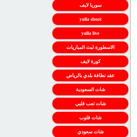
سوريا لايف
yalla shoot
yalla live
الاسطورة لبث المباريات
كورة لايف
عقد نظافة بلدي بالرياض
شات السعودية
شات تعب قلبي
شات قلوب
شات سعودي