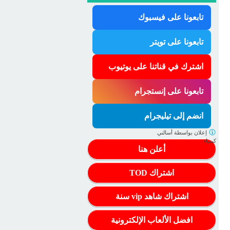
تابعونا على فيسبوك
تابعونا على تويتر
اشترك في قناتنا على يوتيوب
تابعونا على إنستجرام
انضم إلى تيليجرام
إعلان بواسطة
أسالني
كيمياء
أعلن هنا
اشتراك TOD
اشتراك شاهد vip سنة
افضل الألعاب الإلكترونية