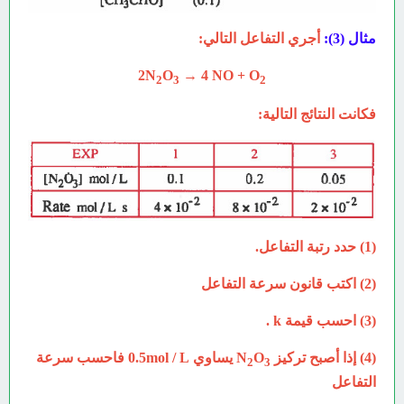
مثال (3):
أجري التفاعل التالي:
2N
O
→ 4 NO + O
2
3
2
فكانت النتائج التالية:
(1) حدد رتبة التفاعل.
(2) اكتب قانون سرعة التفاعل
(3) احسب قيمة k .
(4) إذا أصبح تركيز N
O
يساوي 0.5mol / L فاحسب سرعة
2
3
التفاعل