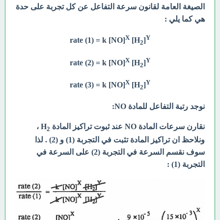
الصيغة العامة لقانون سرعة التفاعل عن كل تجربة على حدة
هي كما يلي :
X
Y
rate (1) = k [NO]
[H
]
2
X
Y
rate (2) = k [NO]
[H
]
2
X
Y
rate (3) = k [NO]
[H
]
2
نوجد رتبة التفاعل للمادة NO:
نقارن سرعات المادة NO عند ثبوت تراكيز المادة H
،
2
ونلاحظ ان تراكيز المادة تثبت في التجربة (1) و (2) . لذا
سوف نقسم السرعة في التجربة (2) على السرعة في
التجربة (1) :