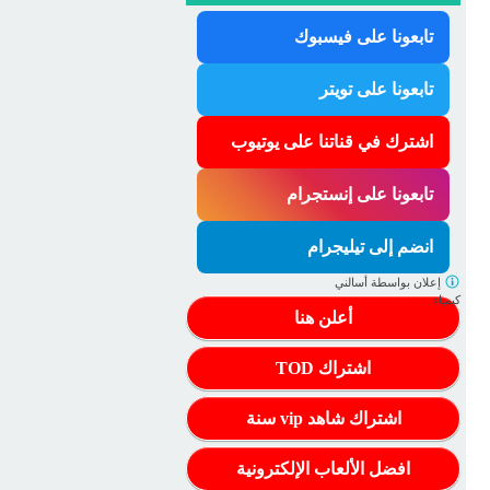
تابعونا على فيسبوك
تابعونا على تويتر
اشترك في قناتنا على يوتيوب
تابعونا على إنستجرام
انضم إلى تيليجرام
إعلان بواسطة
أسالني
كيمياء
أعلن هنا
اشتراك TOD
اشتراك شاهد vip سنة
افضل الألعاب الإلكترونية