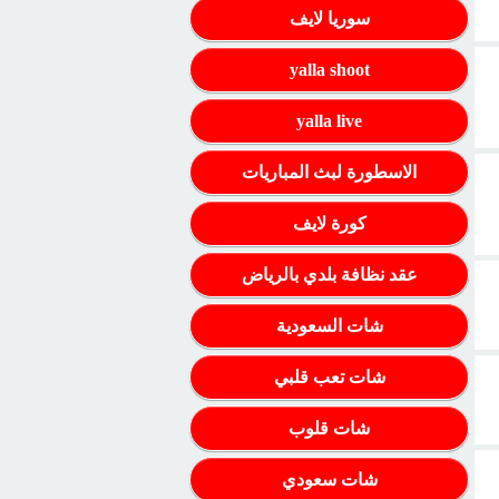
سوريا لايف
yalla shoot
yalla live
الاسطورة لبث المباريات
كورة لايف
عقد نظافة بلدي بالرياض
شات السعودية
شات تعب قلبي
شات قلوب
شات سعودي