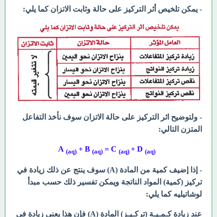
- يمكن تلخيص أثر التركيز على حالة وثابت الاتزان كما يلي:
- ولتوضيح اثر التركيز على حالة الاتزان سوف نأخذ التفاعل
المتزن التالي:
+ B
= C
+ D
A
(aq)
(aq)
(aq)
(aq)
- إذا إضيف كمية من المادة (A) سوف ينتج عن ذلك زيادة في
تركيز (كمية) المواد الناتجة ويمكن تفسير ذلك حسب مبدأ
لوشاتيليه كما يلي:
عند زيادة كـمـيـة (تركـيـز) المادة (A) فإن هذا يعني زيادة في