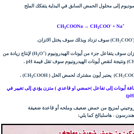
صوديوم إلى محلول الحمض السابق في البداية يتفكك الملح
-
+
CH
COONa → CH
COO
+ Na
3
3
-
COO) سوف تزداد وبذلك سوف يختل الاتزان.
CH
3
+
تزان سوف يتفاعل جزء من أيونات الهيدرونيوم (
H
O) لإنتاج زيادة من
3
يعتبر أيون مشترك لحمض الخل ( CH
CH
COOH) .
3
3
فة أيونات إلى تفاعل )حمضي او قاعدي ) متزن يؤدي إلى تغيير في
يدروجيني لمزيج من حمض ضعيف وملحه أو قاعدة ضعيفة
هندرسون - هاسلبالخ كما يلي: