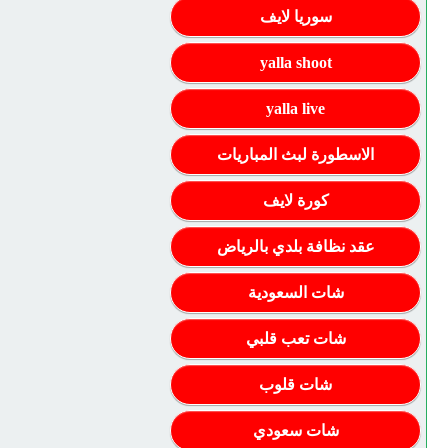
سوريا لايف
yalla shoot
yalla live
الاسطورة لبث المباريات
كورة لايف
عقد نظافة بلدي بالرياض
شات السعودية
شات تعب قلبي
شات قلوب
شات سعودي