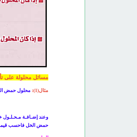
مسائل محلولة على تأث
مثال(1):
محلول حمض الخل ذ
وعند إضـافـة مـحـلـول خـ
حمض الخل فاحسب قيمة pH للمزيج حينما يكون الحجمان المضافان متساو