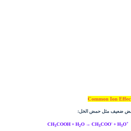
 لحمض ضعيف مثل حمض الخل:
-
+
CH
COOH + H
O → CH
COO
+ H
O
3
2
3
3