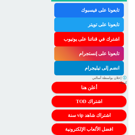
تابعونا على فيسبوك
تابعونا على تويتر
اشترك في قناتنا على يوتيوب
تابعونا على إنستجرام
انضم إلى تيليجرام
إعلان بواسطة
أسالني
كيمياء
أعلن هنا
اشتراك TOD
اشتراك شاهد vip سنة
افضل الألعاب الإلكترونية