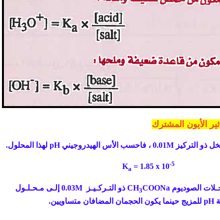
ير الأيون المشترك
و التركيز 0.01
M ، فاحسب الأس الهيدروجيني
pH لهذا المحلول.
-5
K
= 1.85 x 10
a
لات الصوديوم CH
COONa ذو التـركـيـز 0.03
M إلـى مـحـلـول
3
يين.