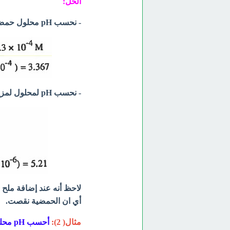
الحل:
- نحسب pH محلول حمض الخل أولاً:
- نحسب pH لمحلول لمزيج حمض الخل وملحه:
أي ان الحمضية نقصت.
مثال( 2):
أحسب pH محلول الامونيا (0.18M NH