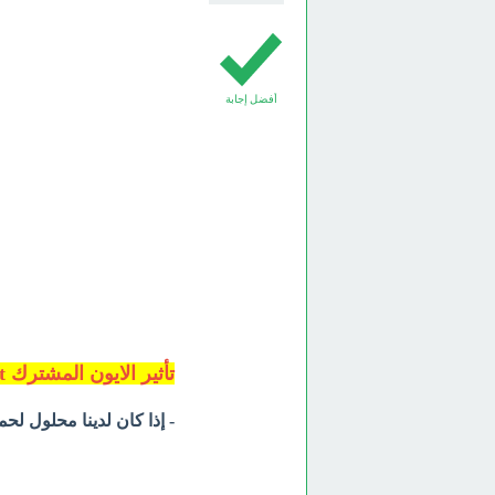
أفضل إجابة
تأثير الايون المشترك Common Ion Effect
- إذا كان لدينا محلول