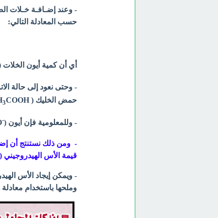
- وعند إضـافـة خـلات ال
حسب المعادلة التالي:
أي أن كمية أيون الخلات (
- وحتى نعود إلى حالة الا
حمض الخليك ( CH
COOH) ونتيجة لنقص أيونات الهيدرونيوم سوف تقل قيمة pH .
3
-
- وللمعلومية فإن أيون (
COO) 
- ومن ذلك نستنتج أن إضا
قيمة الأس الهيدروجيني (pH)
- ويمكن إيجاد الأس اله
وملحها باستخدام معادلة 