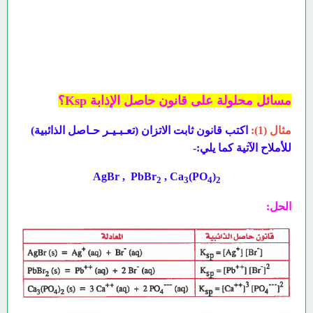
مسائل محلولة على قانون حاصل الإذابة Ksp؟
مثال (1):
اكتب قانون ثابت الاتزان (تعـبـيـر حـاصل الذائبية)
للأملاح الآتية كما يلي:-
AgBr , PbBr
, Ca
(PO
)
2
3
4
2
الحل: