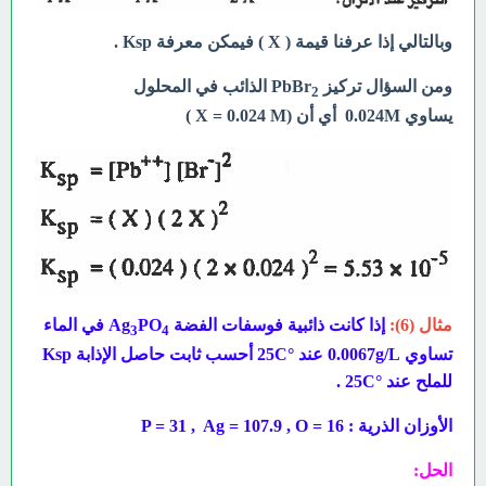
وبالتالي إذا عرفنا قيمة ( X ) فيمكن معرفة Ksp .
ومن السؤال تركيز PbBr
الذائب في المحلول
2
يساوي
M أي أن (X = 0.024 M )
0.024
مثال (6):
إذا كانت ذائبية فوسفات الفضة Ag
PO
في الماء
3
4
تساوي 0.0067g/L عند °
C
25
أحسب ثابت حاصل الإذابة Ksp
للملح عند
°
C
25
.
الأوزان الذرية : 16 =
P = 31 , Ag = 107.9 , O
الحل: