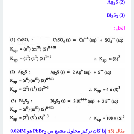
S
(2) Ag
2
S
(3) Bi
2
3
الحل:
مثال (5):
إذا كان تركيز محلول مشبع من PbBr
هو
M
0.024
2