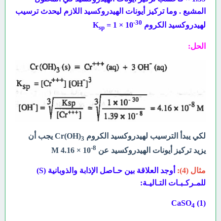
المشبع . وما تركيز أيونات الهيدروكسيد اللازم ليحدث ترسيب
-30
لهيدروکسید الكروم K
= 1 × 10
sp
الحل:
لكي يبدأ الترسيب لهيدروكسيد الكروم Cr(OH)
يجب أن
3
8-
يزيد تركيز أيونات الهيدروكسيد عن
10
× 4.16 M
مثال (4):
أوجد العلاقة بين حـاصل الإذابة والذوبانية (S)
للمـركـبـات التـاليـة:
(1) CaSO
4