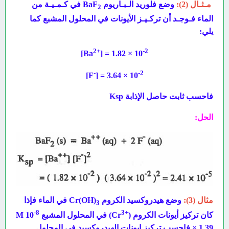
مـثـال (2):
وضع فلوريد الـبـاريوم BaF
في كـمـيـة من
2
الماء فـوجـد أن تركـيـز الأيونات في المحلول المشبع كما
يلي:
2
+
-2
]
Ba
× 1.82 = [
10
-
-2
F]
× 3.64 = [
10
فاحسب ثابت حاصل الإذابة Ksp
الحل:
مثال (3):
وضع هيدروكسيد الكروم
(Cr(OH في الماء فإذا
3
-8
3
+
كان تركيز أيونات الكروم (
Cr
) في المحلول المشبع M 10
× 1.39 فاحسب تركيز ايونات الهيدروکسید في المحلول