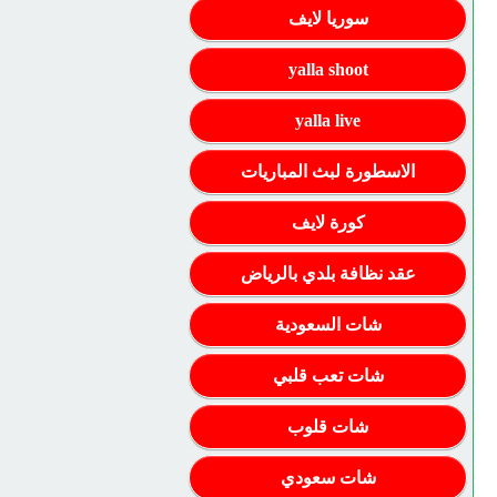
سوريا لايف
yalla shoot
yalla live
الاسطورة لبث المباريات
كورة لايف
عقد نظافة بلدي بالرياض
شات السعودية
شات تعب قلبي
شات قلوب
شات سعودي