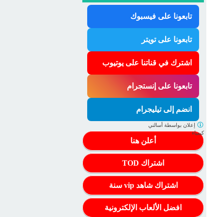
تابعونا على فيسبوك
تابعونا على تويتر
اشترك في قناتنا على يوتيوب
تابعونا على إنستجرام
انضم إلى تيليجرام
إعلان بواسطة
أسالني
كيمياء
أعلن هنا
اشتراك TOD
اشتراك شاهد vip سنة
افضل الألعاب الإلكترونية