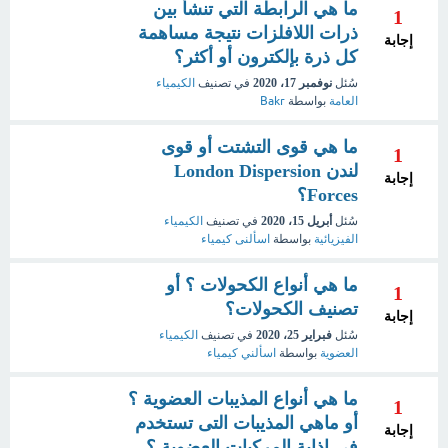
ما هي الرابطة التي تنشأ بين
1
ذرات اللافلزات نتيجة مساهمة
إجابة
كل ذرة بإلكترون أو أكثر؟
سُئل
نوفمبر 17، 2020
في تصنيف
الكيمياء
العامة
بواسطة
Bakr
ما هي قوى التشتت أو قوى
1
لندن London Dispersion
إجابة
Forces؟
سُئل
أبريل 15، 2020
في تصنيف
الكيمياء
الفيزيائية
بواسطة
اسألنى كيمياء
ما هي أنواع الكحولات ؟ أو
1
تصنيف الكحولات؟
إجابة
سُئل
فبراير 25، 2020
في تصنيف
الكيمياء
العضوية
بواسطة
اسألني كيمياء
ما هي أنواع المذيبات العضوية ؟
1
أو ماهي المذيبات التى تستخدم
إجابة
في إذابة المركبات العضوية ؟