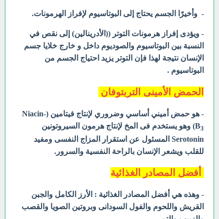
- وأخيرًا الجسم يحتاج إلى البوتاسيوم لإفراز الهرمونات.
- ويؤدى إفراز هرمونات التوتر ((الأدرينالين) إلى نقص في
النسبة بين البوتاسيوم والصوديوم داخل و خارج خلايا جسم
الإنسان نتيجة لهذا فإن التوتر يزيد احتياج الجسم من
البوتاسيوم .
الحمض الأمينى التربتوفان
- هو حمض أميني أساسي وضروري لإنتاج فيتامين (Niacin-
B
) وهو يستخدم فى المخ لإنتاج هرمون السيروتونين
3
Serotonin المسئول عن استقرار المزاج النفسى ومفيد
للقلب ويشعر الإنسان بالراحة النفسية والسرور.
أفضل المصادر الغذائية
- وهذه هي أفضل المصادر الغذائية : الأرز الكامل والجبن
القريش واللحوم والفول السودانى وبروتين الصويا والقصب
والزبيب والتمر.