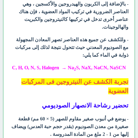
- بالإضافة إلى الكربون والهيدروجين والأكسجين ، وهي
العناصر الضرورية في تركيب المواد العضوية ، فإن هناك
عناصر أخرى تدخل في تركيبها كالنيتروجين والكبريت
والهالوجينات.
- وللكشف عن جميع هذه العناصر تصهر المعادن المجهولة
مع الصوديوم المعدني حيث تتحول نتيجة لذلك إلى مركبات
ذوابة في الماء كما يلي:
C, H, O, N, S, Halogen → Na
S, NaX, NaCN, NaSCN
2
تجربة الكشف عن النيتروجين فى المركبات
العضوية
تحضير رشاحة الانصهار الصوديومي
- يوضع في أنبوب صغير مقاوم للصهر (5 × 60 مم) قطعة
صغيرة من معدن الصوديوم
(بقدر حجم
حبة العدس) ويضاف
إليها من 1 - 2 ملغ من المادة المدروسة .