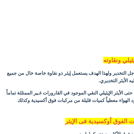
يثيلي ونقاوته
 لأجل التخدير ولهذا الهدف يستعمل إيثر ذو نقاوة خاصة خال من جميع
الأيثر
يه
التخديري.
الأيثر الإيثيلي
ه حتى
النقي الموجود في القارورات غـير الممتلئة تماماً
 الهواء معطياً كميات قليلة من مركبات فوق أكسيدية وكذلك
الفوق أوكسيدية فى الإيثر