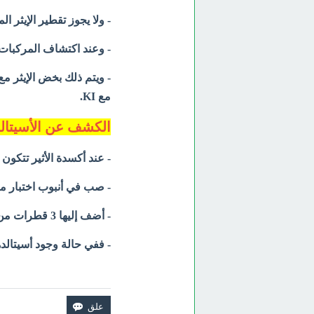
- ولا يجوز تقطير الإيثر
الم
- وعند اكتشاف المركبات 
- ويتم ذلك بخض الإيثر مع 
مع KI.
الكشف عن الأسيتالد
- عند أكسدة الأثير تتكون
- صب في أنبوب اختبار من 3 إلى 4 قطرات من المادة المد
- أضف إليها 3 قطرات من محلول فوكسين حمض الكبريتي.
- ففي حالة وجود أسيتالدهي