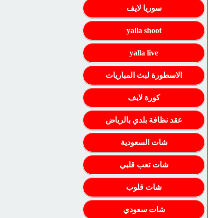
سوريا لايف
yalla shoot
yalla live
الاسطورة لبث المباريات
كورة لايف
عقد نظافة بلدي بالرياض
شات السعودية
شات تعب قلبي
شات قلوب
شات سعودي