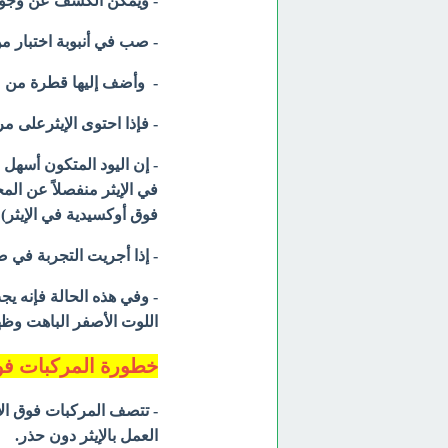
- ويمكن الكشف عن وجود 
- صب في أنبوبة اختبار من 3 إلى 4 قطرات من الأثير الم
- وأضف إليها قطرة من محلول يوديد البوتاسي
- فإذا احتوى الإيثرعلى م
- إن اليود المتكون أسهل ذ
الإيثر
في
منفصلاً عن المحل
الإيثر
فوق أوكسيدية في
 .
- إذا أجريت التجربة في 
اللوت الأصفر الباهت وظه
خطورة المركبات فو
- تتصف المركبات فوق الأ
العمل بالإيثر دون حذر.