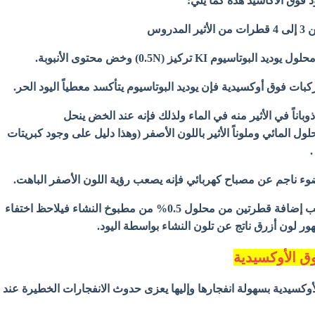
فوق الأكاسيد هذه كما يلي:
دروس
وم KI تركيز (0.5N) وخض محتوى الأنبوبة.
ركبات فوق أوكسيدية فإن يوديد البوتاسيوم يتأكسد معطياً اليود الحر.
وباناً في الأثير منه في الماء ولذلك فإنه عند الخض ينحل
ول المائي وملوناً الأثير باللون الأصفر (وهذا دليل على وجود كبريتات
)
ضوء ناجم عن مصباح كهربائي فإنه يصعب رؤية اللون الأصفر الباهت.
- وفي هذه الحالة فإنه يجب إضافة قطرتين من محلول 0.5% من مطبوخ النشاء فيلاحظ اختفاء
ور لون أزرق ناتج عن تلون النشاء بواسطة اليود.
ق الأوكسيدية
وكسيدية بسهولة انفجارها وإليها يعزى حدوث الانفجارات الخطيرة عند