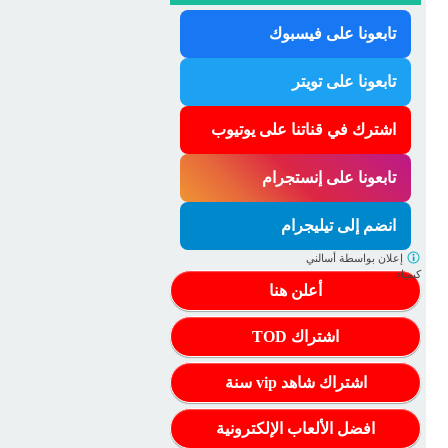
تابعونا على فيسبوك
تابعونا على تويتر
اشترك في قناتنا على يوتيوب
تابعونا على إنستجرام
انضم إلى تيليجرام
إعلان بواسطة
أسالني
كيمياء
أعلن هنا
اشتراك TOD
اشتراك شاهد vip سنة
افضل الألعاب الإلكترونية