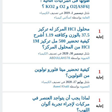
طولها فى المركبات التالية :
[O2[ASF6 و O2 و KO2 ؟
سُئل
ديسمبر 1، 2019
في تصنيف
الكيمياء
العامة
بواسطة
اسألني كيمياء
محلول HCl المركز له تركيز
1
37.5 بالوزن وكثافته 1.19 أشرح
إجابة
كيفية تحضير 500 مل تركيز 1M
HCl من المحلول المركز؟
سُئل
ديسمبر 30، 2020
في تصنيف
الكيمياء
الحيوية
بواسطة
ABDULLAH378
كيفية تحضير ميتا فلورو تولوين
1
من التولوين؟
إجابة
سُئل
يوليو 17، 2020
في تصنيف
الكيمياء
العضوية
بواسطة
Aseel Khalil
لماذا يجب أن يتواجد العنصر في
1
مركبات لإجراء تجربة ألوان
إجابة
اللهب؟