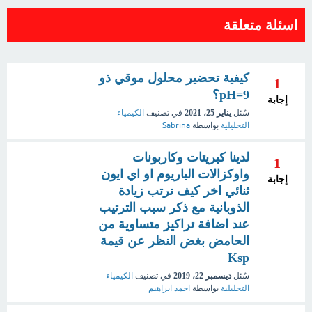
اسئلة متعلقة
كيفية تحضير محلول موقي ذو
1
pH=9؟
إجابة
سُئل
يناير 25، 2021
في تصنيف
الكيمياء
التحليلية
بواسطة
Sabrina
لدينا كبريتات وكاربونات
1
واوكزالات الباريوم او اي ايون
إجابة
ثنائي اخر كيف نرتب زيادة
الذوبانية مع ذكر سبب الترتيب
عند اضافة تراكيز متساوية من
الحامض بغض النظر عن قيمة
Ksp
سُئل
ديسمبر 22، 2019
في تصنيف
الكيمياء
التحليلية
بواسطة
احمد ابراهيم