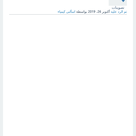
تصويتات
تم الرد عليه
أكتوبر 26، 2019
بواسطة
اسألنى كيمياء