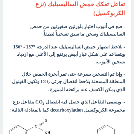
تفاعل تفكك حمض الساليسيليك (نزع
الكربوكسيل)
- ضع في أنبوب اختبار بلورتين صغيرتين من حمض
الساليسيلياك وسخن ما سبق تسخيناً لطيفاً.
o
o
- نلاحظ انصهار حمض الساليسيليك عند الدرجة 156
- 157
ويتصاعد على شكل غبار أبيض يرتفع إلى الأعلى مع ازدياد
تسخين الأنبوب.
- وإذا تم التسخين بسرعة حتى تمر أبخرة الحمض خلال
المنطقة المسخنة يلاحظ انفصال جزئي CO
وتكون الفينول
2
الذي يمكن الكشف عنه برائحته المميزة .
- ويسمى التفاعل الذي حصل فيه انفصال CO
بتفاعل نزع
2
مجموعة الكربوكسيل
decarboxylation
كما بالمعادلة التالية: