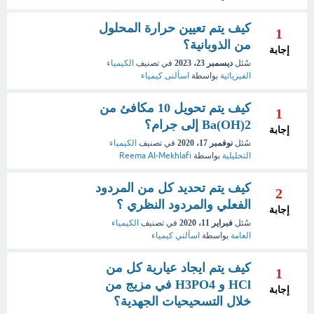
كيف يتم تعيين حرارة المحلول
1
من الذوبانية؟
إجابة
سُئل
ديسمبر 23، 2023
في تصنيف
الكيمياء
الفيزيائية
بواسطة
اسألنى كيمياء
كيف يتم تحويل 10 مكافئ من
1
2(Ba(OH إلى جرام؟
إجابة
سُئل
نوفمبر 17، 2020
في تصنيف
الكيمياء
التحليلية
بواسطة
Reema Al-Mekhlafi
كيف يتم تحديد كل من المردود
2
الفعلي والمردود النظري ؟
إجابة
سُئل
فبراير 11، 2020
في تصنيف
الكيمياء
العامة
بواسطة
اسألني كيمياء
كيف يتم ايجاد عيارية كل من
1
HCl و H3PO4 في مزيج من
إجابة
خلال التسحيحيات الجهدية؟