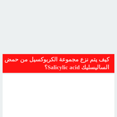
كيف يتم نزع مجموعة الكربوكسيل من حمض
الساليسليك Salicylic acid؟