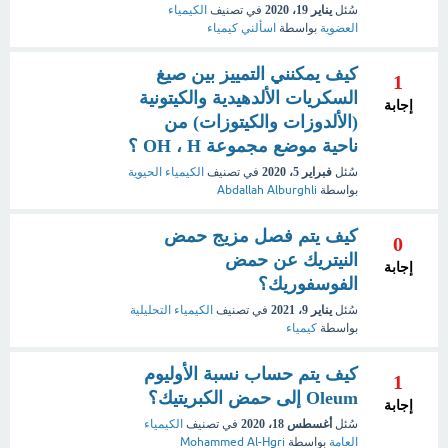
سُئل
يناير 19، 2020
في تصنيف
الكيمياء
العضوية
بواسطة
اسألني كيمياء
كيف يمكنني التمييز بين صيغ
1
السكريات الألدهيدية والكيتونية
إجابة
(الألدوزات والكيتوزات) من
ناحية موضع مجموعة OH ، H ؟
سُئل
فبراير 5، 2020
في تصنيف
الكيمياء الحيوية
بواسطة
Abdallah Alburghli
كيف يتم فصل مزيج حمض
0
النيتريك عن حمض
إجابة
الفوسفوريك؟
سُئل
يناير 9، 2021
في تصنيف
الكيمياء التحليلية
بواسطة
كيمياء
كيف يتم حساب نسبة الأوليوم
1
Oleum إلى حمض الكبريتيك؟
إجابة
سُئل
أغسطس 18، 2020
في تصنيف
الكيمياء
العامة
بواسطة
Mohammed Al-Hgri