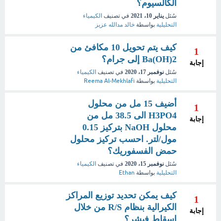
الكالسيوم؟
سُئل
يناير 10، 2021
في تصنيف
الكيمياء
التحليلية
بواسطة
خالد مدالله عزيز
كيف يتم تحويل 10 مكافئ من
1
2(Ba(OH إلى جرام؟
إجابة
سُئل
نوفمبر 17، 2020
في تصنيف
الكيمياء
التحليلية
بواسطة
Reema Al-Mekhlafi
أضيف 15 مل من محلول
1
H3PO4 الى 38.5 مل من
إجابة
محلول NaOH بتركيز 0.15
مول/لتر. احسب تركيز محلول
حمض الفسفوريك؟
سُئل
نوفمبر 15، 2020
في تصنيف
الكيمياء
التحليلية
بواسطة
Ethan
كيف يمكن تحديد توزيع المراكز
1
الكيرالية بنظام R/S من خلال
إجابة
إسقاط فيشر؟