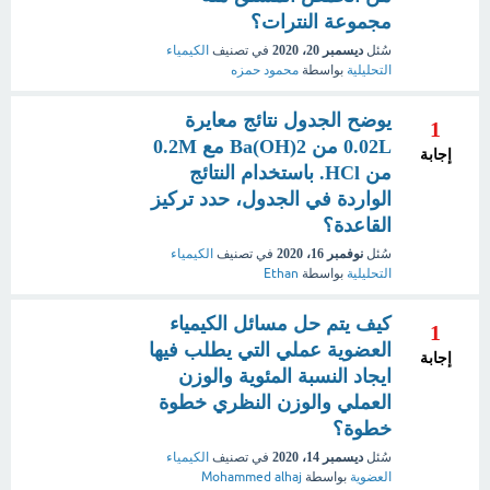
مجموعة النترات؟
سُئل
ديسمبر 20، 2020
في تصنيف
الكيمياء
التحليلية
بواسطة
محمود حمزه
يوضح الجدول نتائج معايرة
1
0.02L من Ba(OH)2 مع 0.2M
إجابة
من HCl. باستخدام النتائج
الواردة في الجدول، حدد تركيز
القاعدة؟
سُئل
نوفمبر 16، 2020
في تصنيف
الكيمياء
التحليلية
بواسطة
Ethan
كيف يتم حل مسائل الكيمياء
1
العضوية عملي التي يطلب فيها
إجابة
ايجاد النسبة المئوية والوزن
العملي والوزن النظري خطوة
خطوة؟
سُئل
ديسمبر 14، 2020
في تصنيف
الكيمياء
العضوية
بواسطة
Mohammed alhaj