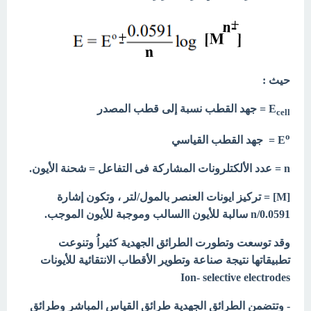
حيث :
E
= جهد القطب نسبة إلى قطب المصدر
cell
o
E
= جهد القطب القياسي
n = عدد الألكتلرونات المشاركة فى التفاعل = شحنة الأيون.
[M] = تركيز ايونات العنصر بالمول/لتر ، وتكون إشارة
0.0591/n سالبة للأيون االسالب وموجبة للأيون الموجب.
وقد توسعت وتطورت الطرائق الجهدية كثيراُ وتنوعت
تطبيقاتها نتيجة صناعة وتطوير الأقطاب الانتقائية للأيونات
Ion- selective electrodes
- وتتضمن الطرائق الجهدية طرائق القياس المباشر وطرائق