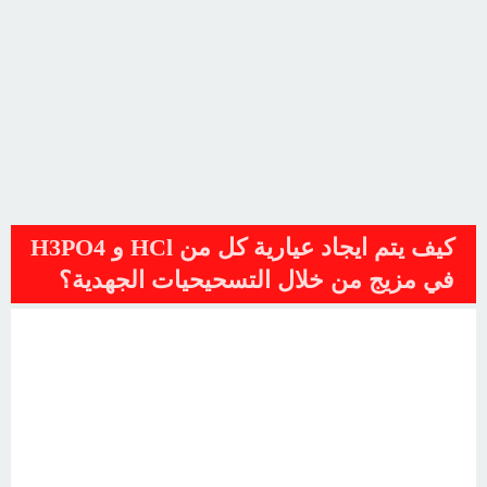
كيف يتم ايجاد عيارية كل من HCl و H3PO4
في مزيج من خلال التسحيحيات الجهدية؟