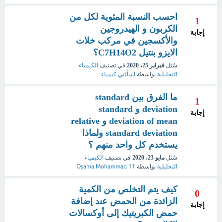
احسب النسبة المئوية لكل من
1
الكربون و الهيدروجين
إجابة
والأكسجين في مركب خلات
الايزو بنتيل C7H14O2؟
سُئل
فبراير 25، 2020
في تصنيف
الكيمياء
التحليلية
بواسطة
اسألني كيمياء
ما الفرق بين standard
1
deviation و standard
إجابة
deviation of mean و relative
standard deviation ولماذا
يستخدم كل واحد منهم ؟
سُئل
مايو 23، 2020
في تصنيف
الكيمياء
التحليلية
بواسطة
Osama.Mohammad 11
كيف يتم التخلص من الكمية
0
الزائدة من الحمض عند إضافة
إجابة
حمض الكبريتيك إلى أوكسالات