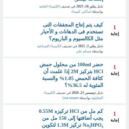
سُئل
يناير 16، 2025
في تصنيف
الكيمياء العامة
بواسطة
اسألنى كيمياء
كيف يتم إنتاج المجففات التى
1
تستخدم فى الدهانات و الأحبار
إجابة
مثل الكالسيوم و الباريوم؟
سُئل
يناير 3، 2021
في تصنيف
الكيمياء الصناعية
بواسطة
حسام على
حضر 100ml من محلول حمض
1
HCl بتركيز 2M إذا علمت أن
إجابة
كثافة الحمض 1.05% والنسبة
المئوية له 36.5%؟
سُئل
ديسمبر 21، 2020
في تصنيف
الكيمياء
التحليلية
بواسطة
Lisa wisam
كم مل من HCl تركيزه 0.55M
1
يجب أضافتها إلى 150 مل من
إجابة
Na₂HPO₄ تركيز 1.3M لتكوين