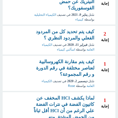
النيتريك عن حمض
إجابة
الفوسفوريك؟
سُئل
يناير 9، 2021
في تصنيف
الكيمياء التحليلية
بواسطة
كيمياء
كيف يتم تحديد كل من المردود
2
الفعلي والمردود النظري ؟
إجابة
سُئل
فبراير 11، 2020
في تصنيف
الكيمياء
العامة
بواسطة
اسألني كيمياء
كيف يتم مقارنة الكهروسالبية
1
لعناصر مختلفة في رقم الدورة
إجابة
و رقم المجموعة؟
سُئل
ديسمبر 2، 2020
في تصنيف
الكيمياء
العامة
بواسطة
Rose
لماذا يكشف HCl المخفف عن
1
كاتيون الفضة في نترات الفضة
إجابة
علي الرغم من أن HCl أقل ثباتاً
من الحمض المشتق منه