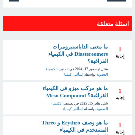
اسئلة متعلقة
ما معنى الداياستيرومرات
1
Diastereomers في الكيمياء
إجابة
الفراغية؟
سُئل
ديسمبر 17، 2024
في تصنيف
الكيمياء
العضوية
بواسطة
اسألنى كيمياء
ما هو مركب ميزو في الكيمياء
1
الفراغية؟ Meso Compound
إجابة
سُئل
يناير 15، 2025
في تصنيف
الكيمياء
العضوية
بواسطة
اسألنى كيمياء
ما هو وصف Erythro و Threo
1
المستخدم في الكيمياء
إجابة