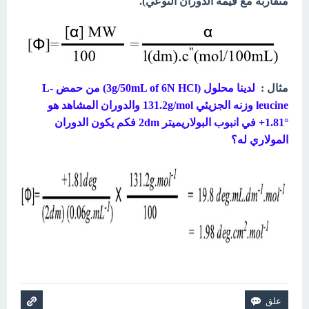
متقاربة مع قيمة الدوران النوعي).
مثال :
لدينا محلول (3g/50mL of 6N HCl) من حمض L-
leucine وزنه الجزيئي 131.2g/mol والدوران المشاهد هو
°1.81+ في انبوب البولاريميتر 2dm فكم يكون الدوران
المولاري له؟