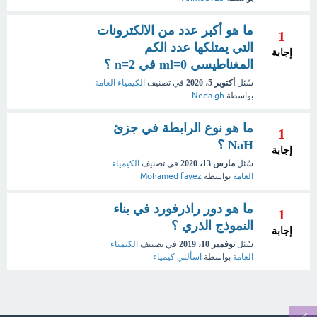
ما هو أكبر عدد من الالكترونات
1
التي يمتلكها عدد الكم
إجابة
المغناطيسي ml=0 في n=2 ؟
سُئل
أكتوبر 5، 2020
في تصنيف
الكيمياء العامة
بواسطة
Neda gh
ما هو نوع الرابطة في جزئ
1
NaH ؟
إجابة
سُئل
مارس 13، 2020
في تصنيف
الكيمياء
العامة
بواسطة
Mohamed fayez
ما هو دور راذرفورد في بناء
1
النموذج الذري ؟
إجابة
سُئل
نوفمبر 10، 2019
في تصنيف
الكيمياء
العامة
بواسطة
اسألني كيمياء