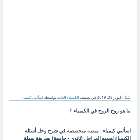
سُئل
أكتوبر 28، 2019
في تصنيف
الكيمياء العامة
بواسطة
اسألنى كيمياء
ما هو روح الروح في الكيمياء ؟
اسألني كيمياء - منصة متخصصة في شرح وحل أسئلة
الكيمياء لجميع المراحل (ثانوي - جامعة) بطريقة سهلة