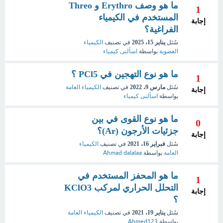
ما هو وصف Erythro و Threo
1
المستخدم في الكيمياء
إجابة
الفراغية؟
سُئل
يناير 15، 2025
في تصنيف
الكيمياء
العضوية
بواسطة
اسألنى كيمياء
ما هو نوع التهجين في PCl5 ؟
1
سُئل
مارس 9، 2022
في تصنيف
الكيمياء العامة
إجابة
بواسطة
اسألنى كيمياء
ما هو نوع القوى في بين
0
جزئيات الأرجون (Ar)؟
إجابة
سُئل
فبراير 16، 2021
في تصنيف
الكيمياء
العامة
بواسطة
Ahmad dalalaa
ما هو المحفز المستخدم في
1
التحلل الحراري لمركب KClO3
إجابة
؟
سُئل
يناير 19، 2021
في تصنيف
الكيمياء العامة
بواسطة
Ahmed123