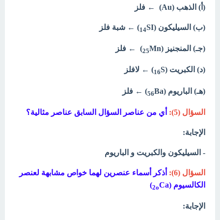
(أ) الذهب (Au) ← فلز
(ب) السيليكون (
SI) ← شبة فلز
14
(جـ) المنجنيز (
Mn) ← فلز
25
(د) الكبريت (
S) ← لافلز
16
(هـ) الباريوم (
Ba) ← فلز
56
السؤال (5):
أي من عناصر السؤال السابق عناصر مثالية؟
الإجابة:
- السيليكون والكبريت و الباريوم
السؤال (6):
أذكر أسماء عنصرين لهما خواص مشابهة لعنصر
الكالسيوم (
Ca)
2o
الإجابة: