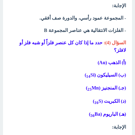
الإجابة:
- المجموعة عمود رأسي، والدورة صف أفقي.
- الفلزات الانتقالية هي عناصر المجموعة B
السؤال (4):
حدد ما إذا كان كل عنصر فلزاً أو شبه فلز أو
لافلز؟
(أ) الذهب (Au)
(ب) السيليكون (
Si)
14
(جـ) المنجنيز (
Mn)
25
(د) الكبريت (
S)
16
(هـ) الباريوم (
Ba)
56
الإجابة: