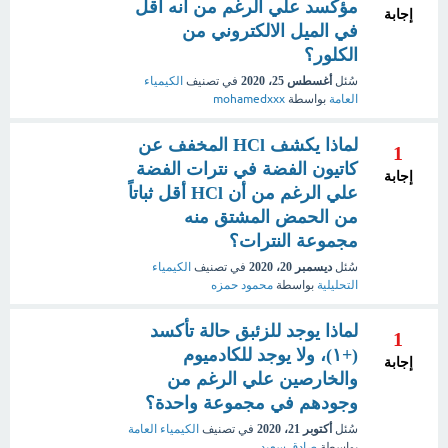
مؤكسد علي الرغم من أنه أقل
إجابة
في الميل الالكتروني من
الكلور؟
سُئل
أغسطس 25، 2020
في تصنيف
الكيمياء
العامة
بواسطة
mohamedxxx
لماذا يكشف HCl المخفف عن
1
كاتيون الفضة في نترات الفضة
إجابة
علي الرغم من أن HCl أقل ثباتاً
من الحمض المشتق منه
مجموعة النترات؟
سُئل
ديسمبر 20، 2020
في تصنيف
الكيمياء
التحليلية
بواسطة
محمود حمزه
لماذا يوجد للزئبق حالة تأكسد
1
(+١)، ولا يوجد للكادميوم
إجابة
والخارصين علي الرغم من
وجودهم في مجموعة واحدة؟
سُئل
أكتوبر 21، 2020
في تصنيف
الكيمياء العامة
بواسطة
صادق سعيد