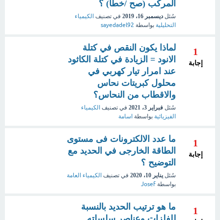
المركب (صح /خطأ) ؟
سُئل
ديسمبر 16، 2019
في تصنيف
الكيمياء
التحليلية
بواسطة
sayedadel92
لماذا يكون النقص في كتلة
1
الانود = الزيادة في كتلة الكاثود
إجابة
عند امرار تيار كهربي في
محلول كبريتات نحاس
والاقطاب من النحاس؟
سُئل
فبراير 3، 2021
في تصنيف
الكيمياء
الفيزيائية
بواسطة
اسامة
ما عدد الالكترونات فى مستوى
1
الطاقة الخارجى في الحديد مع
إجابة
التوضيح ؟
سُئل
يناير 10، 2020
في تصنيف
الكيمياء العامة
بواسطة
Josef
ما هو ترتيب الحديد بالنسبة
1
للفلزات وعناصر سلسلته