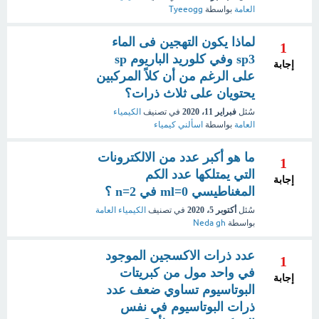
العامة
بواسطة
Tyeeogg
لماذا يكون التهجين فى الماء
1
sp3 وفي كلوريد الباريوم sp
إجابة
على الرغم من أن كلاً المركبين
يحتويان على ثلاث ذرات؟
سُئل
فبراير 11، 2020
في تصنيف
الكيمياء
العامة
بواسطة
اسألني كيمياء
ما هو أكبر عدد من الالكترونات
1
التي يمتلكها عدد الكم
إجابة
المغناطيسي ml=0 في n=2 ؟
سُئل
أكتوبر 5، 2020
في تصنيف
الكيمياء العامة
بواسطة
Neda gh
عدد ذرات الاكسجين الموجود
1
في واحد مول من كبريتات
إجابة
البوتاسيوم تساوي ضعف عدد
ذرات البوتاسيوم في نفس