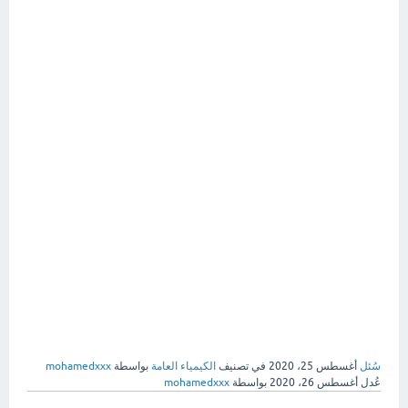
سُئل
أغسطس 25، 2020
في تصنيف
الكيمياء العامة
بواسطة
mohamedxxx
عُدل
أغسطس 26، 2020
بواسطة
mohamedxxx