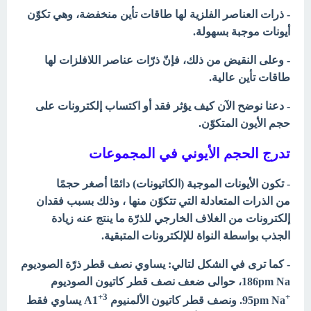
- ذرات العناصر الفلزية لها طاقات تأين منخفضة، وهي تكوّن
أيونات موجبة بسهولة.
- وعلى النقيض من ذلك، فإنّ ذرّات عناصر اللافلزات لها
طاقات تأين عالية.
- دعنا نوضح الآن كيف يؤثر فقد أو اكتساب إلكترونات على
حجم الأيون المتكوّن.
تدرج الحجم الأيوني في المجموعات
- تكون الأيونات الموجبة (الكاتيونات) دائمًا أصغر حجمًا
من
الذرات
المتعادلة التي تتكوّن منها ، وذلك بسبب فقدان
إلكترونات من الغلاف الخارجي للذرّة ما ينتج عنه زيادة
الجذب بواسطة النواة للإلكترونات المتبقية.
- كما ترى في الشكل لتالي: يساوي نصف قطر ذرّة الصوديوم
Na
186pm
، حوالی ضعف نصف قطر كاتيون الصوديوم
3+
+
Na
95pm
. ونصف قطر كاتيون الألمنيوم
A1 يساوي فقط