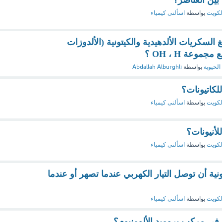
لكويت
بواسطة
اسألنى كيمياء
 السكريات الألدهيدية والكيتونية (الألدوزات
وعة OH ، H ؟
الحيوية
بواسطة
Abdallah Alburghli
للكاتيونات؟
لكويت
بواسطة
اسألنى كيمياء
للأنيونات؟
لكويت
بواسطة
اسألنى كيمياء
ونية أن توصل التيار الكهربي عندما تصهر أو عندما
لكويت
بواسطة
اسألنى كيمياء
ة في مركب بروميد الألومنيوم؟