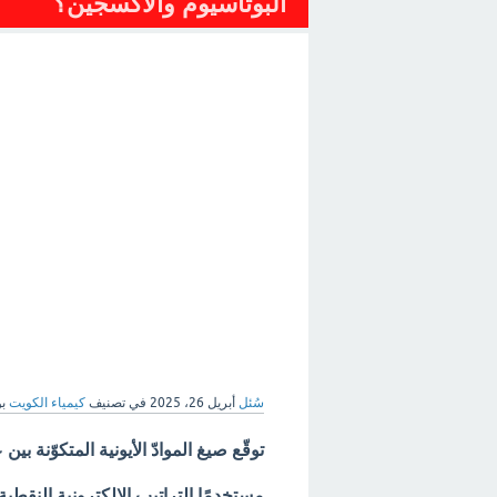
البوتاسيوم والأكسجين؟
سُئل
أبريل 26، 2025
في تصنيف
كيمياء الكويت
ب
توقّع صيغ الموادّ الأيونية المتكوّنة ب
مستخدمًا التراتيب الإلكترونية النقطية ت