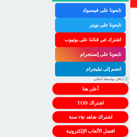
تابعونا على فيسبوك
تابعونا على تويتر
اشترك في قناتنا على يوتيوب
تابعونا على إنستجرام
انضم إلى تيليجرام
إعلان بواسطة
أسالني
كيمياء
أعلن هنا
اشتراك TOD
اشتراك شاهد vip سنة
افضل الألعاب الإلكترونية