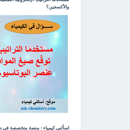
والأكسجين؟
اسألني كيمياء - منصة متخصصة في شرح