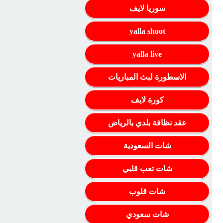
سوريا لايف
yalla shoot
yalla live
الاسطورة لبث المباريات
كورة لايف
عقد نظافة بلدي بالرياض
شات السعودية
شات تعب قلبي
شات قلوب
شات سعودي