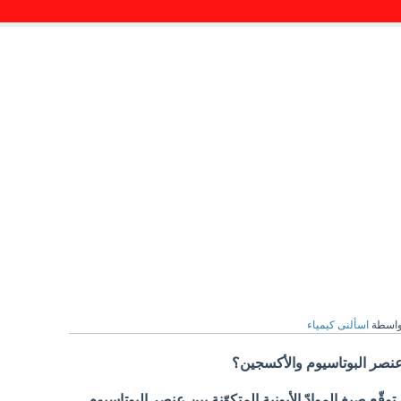
واسطة
اسألنى كيمياء
ين عنصر البوتاسيوم والأكسجين؟
وقّع صيغ الموادّ الأيونية المتكوّنة بين عنصر البوتاسيوم