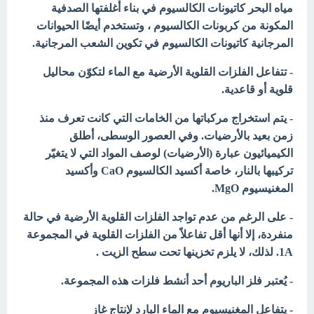
مياه البحر كاتيونات الكالسيوم في بناء أغلفتها الصدفية
المكونة من كربونات الكالسيوم ، وتستخدم أيضًا الحيوانات
المرجانية كاتيونات الكالسيوم في تكوين الشعب المرجانية.
- تتفاعل الفلزات القلوية الأرضية مع الماء لتكوّن محاليل
قلوية أو قاعدية.
- يتم استخراج مركباتها من الخامات التي كانت تعرف منذ
زمن بعيد بالأرضيات. وفي العصور الوسطى، أطلق
الكيميائيون عبارة (الأرضيات) لوصف المواد التي لا يتغيّر
تركيبها بالنار، خاصة أكسيد الكالسيوم CaO وأكسيد
المغنيسيوم MgO.
- على الرغم من عدم تواجد الفلزات القلوية الأرضية في حالة
منفردة، إلا أنها أقل تفاعلاً من الفلزات القلوية في المجموعة
1A. لذلك، لا يلزم تخزينها تحت سطح الزيت .
- يُعتبر فلز الباريوم أحد أنشط فلزات هذه المجموعة.
- يتفاعل المغنيسيوم مع الماء البارد لإنتاج غاز