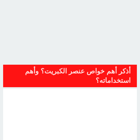
أذكر أهم خواص عنصر الكبريت؟ وأهم
استخداماته؟