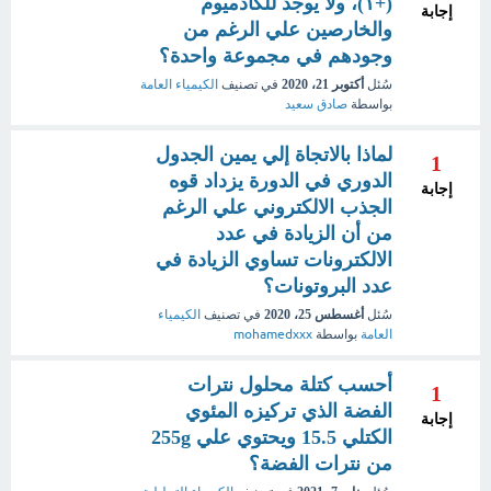
(+١)، ولا يوجد للكادميوم
إجابة
والخارصين علي الرغم من
وجودهم في مجموعة واحدة؟
سُئل
أكتوبر 21، 2020
في تصنيف
الكيمياء العامة
بواسطة
صادق سعيد
لماذا بالاتجاة إلي يمين الجدول
1
الدوري في الدورة يزداد قوه
إجابة
الجذب الالكتروني علي الرغم
من أن الزيادة في عدد
الالكترونات تساوي الزيادة في
عدد البروتونات؟
سُئل
أغسطس 25، 2020
في تصنيف
الكيمياء
العامة
بواسطة
mohamedxxx
أحسب كتلة محلول نترات
1
الفضة الذي تركيزه المئوي
إجابة
الكتلي 15.5 ويحتوي علي 255g
من نترات الفضة؟