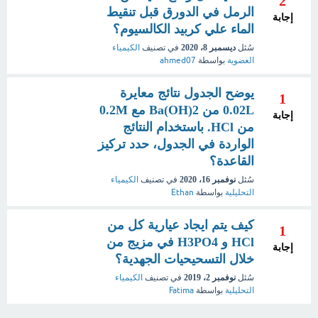
2
الرمل في الدورق قبل تنقيط
إجابة
الماء علي كربيد الكالسيوم؟
سُئل
ديسمبر 8، 2020
في تصنيف
الكيمياء
العضوية
بواسطة
ahmed07
يوضح الجدول نتائج معايرة
1
0.02L من Ba(OH)2 مع 0.2M
إجابة
من HCl. باستخدام النتائج
الواردة في الجدول، حدد تركيز
القاعدة؟
سُئل
نوفمبر 16، 2020
في تصنيف
الكيمياء
التحليلية
بواسطة
Ethan
كيف يتم ايجاد عيارية كل من
1
HCl و H3PO4 في مزيج من
إجابة
خلال التسحيحيات الجهدية؟
سُئل
نوفمبر 2، 2019
في تصنيف
الكيمياء
التحليلية
بواسطة
Fatima