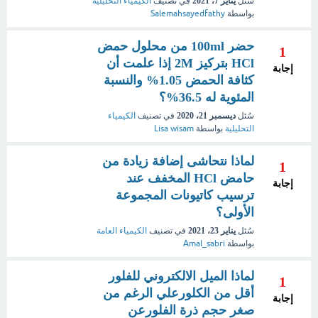
سُئل
يناير 7، 2021
في تصنيف
الكيمياء التحليلية
بواسطة
Salemahsayedfathy
حضر 100ml من محلول حمض
1
HCl بتركيز 2M إذا علمت أن
إجابة
كثافة الحمض 1.05% والنسبة
المئوية له 36.5%؟
سُئل
ديسمبر 21، 2020
في تصنيف
الكيمياء
التحليلية
بواسطة
Lisa wisam
لماذا نتحاشى إضافة زيادة من
1
حامض HCl المخفف عند
إجابة
ترسيب كاتيونات المجموعة
الأولى؟
سُئل
يناير 23، 2021
في تصنيف
الكيمياء العامة
بواسطة
Amal_sabri
لماذا الميل الالكتروني للفلور
1
أقل من الكلورعلي الرغم من
إجابة
صغر حجم ذرة الفلورعن