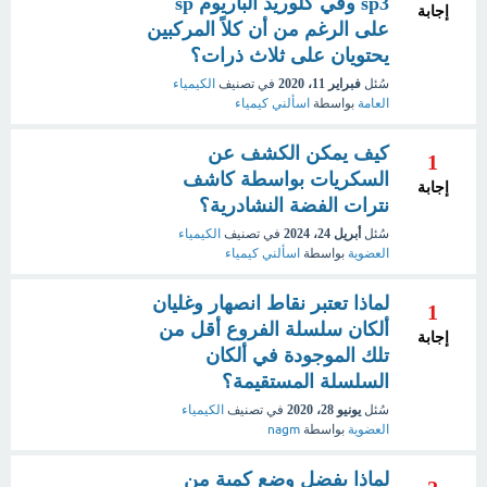
sp3 وفي كلوريد الباريوم sp
إجابة
على الرغم من أن كلاً المركبين
يحتويان على ثلاث ذرات؟
سُئل
فبراير 11، 2020
في تصنيف
الكيمياء
العامة
بواسطة
اسألني كيمياء
كيف يمكن الكشف عن
1
السكريات بواسطة كاشف
إجابة
نترات الفضة النشادرية؟
سُئل
أبريل 24، 2024
في تصنيف
الكيمياء
العضوية
بواسطة
اسألني كيمياء
لماذا تعتبر نقاط انصهار وغليان
1
ألكان سلسلة الفروع أقل من
إجابة
تلك الموجودة في ألكان
السلسلة المستقيمة؟
سُئل
يونيو 28، 2020
في تصنيف
الكيمياء
العضوية
بواسطة
nagm
لماذا يفضل وضع كمية من