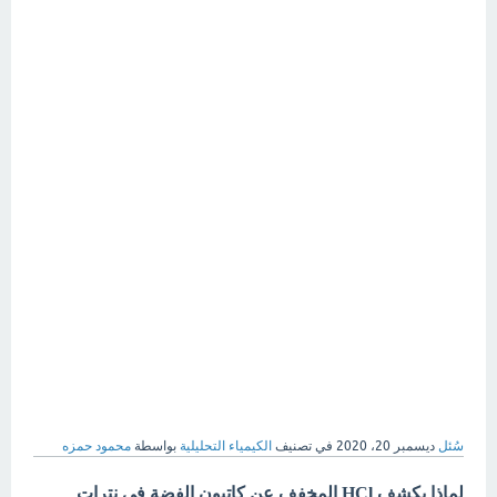
سُئل
ديسمبر 20، 2020
في تصنيف
الكيمياء التحليلية
بواسطة
محمود حمزه
لماذا يكشف HCl المخفف عن كاتيون الفضة في نترات