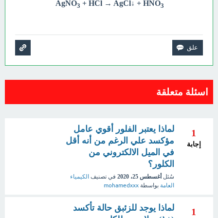
AgNO
+ HCl → AgCl↓ + HNO
3
3
اسئلة متعلقة
لماذا يعتبر الفلور أقوي عامل
1
مؤكسد علي الرغم من أنه أقل
إجابة
في الميل الالكتروني من
الكلور؟
سُئل
أغسطس 25، 2020
في تصنيف
الكيمياء
العامة
بواسطة
mohamedxxx
لماذا يوجد للزئبق حالة تأكسد
1