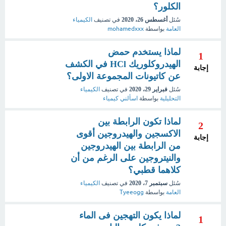
الكلور؟
سُئل
أغسطس 26، 2020
في تصنيف
الكيمياء
العامة
بواسطة
mohamedxxx
لماذا يستخدم حمض
1
الهيدروكلوريك HCl في الكشف
إجابة
عن كاتيونات المجموعة الاولى؟
سُئل
فبراير 29، 2020
في تصنيف
الكيمياء
التحليلية
بواسطة
اسألني كيمياء
لماذا تكون الرابطة بين
2
الاكسجين والهيدروجين أقوى
إجابة
من الرابطة بين الهيدروجين
والنيتروجين على الرغم من أن
كلاهما قطبي؟
سُئل
سبتمبر 7، 2020
في تصنيف
الكيمياء
العامة
بواسطة
Tyeeogg
لماذا يكون التهجين فى الماء
1