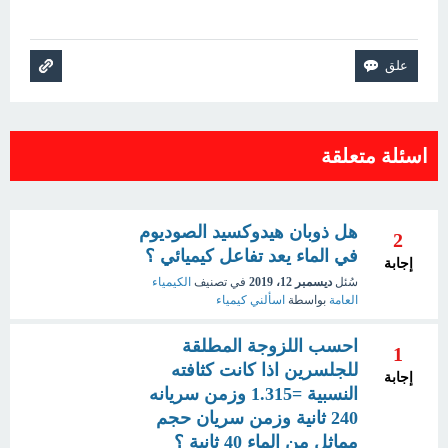
اسئلة متعلقة
هل ذوبان هيدوكسيد الصوديوم
2
في الماء يعد تفاعل كيميائي ؟
إجابة
سُئل
ديسمبر 12، 2019
في تصنيف
الكيمياء
العامة
بواسطة
اسألني كيمياء
احسب اللزوجة المطلقة
1
للجلسرين اذا كانت كثافته
إجابة
النسبية =1.315 وزمن سريانه
240 ثانية وزمن سريان حجم
مماثل من الماء 40 ثانية ؟