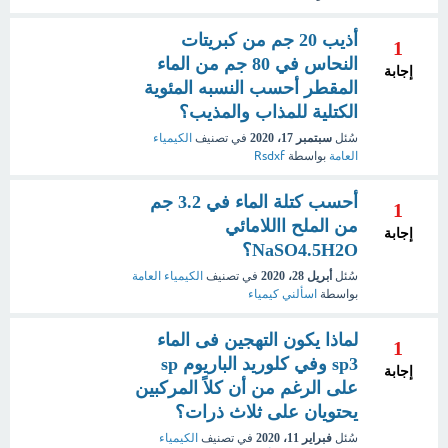
أذيب 20 جم من كبريتات
1
النحاس في 80 جم من الماء
إجابة
المقطر أحسب النسبه المئوية
الكتلية للمذاب والمذيب؟
سُئل
سبتمبر 17، 2020
في تصنيف
الكيمياء
العامة
بواسطة
Rsdxf
أحسب كتلة الماء في 3.2 جم
1
من الملح االلامائي
إجابة
NaSO4.5H2O؟
سُئل
أبريل 28، 2020
في تصنيف
الكيمياء العامة
بواسطة
اسألني كيمياء
لماذا يكون التهجين فى الماء
1
sp3 وفي كلوريد الباريوم sp
إجابة
على الرغم من أن كلاً المركبين
يحتويان على ثلاث ذرات؟
سُئل
فبراير 11، 2020
في تصنيف
الكيمياء