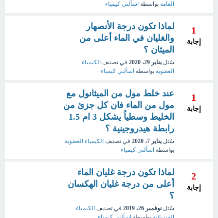
العامة
بواسطة
اسألني كيمياء
لماذا تكون درجة الأنصهار
1
والغليان في الماء أعلى من
إجابة
الميثان ؟
سُئل
يناير 29، 2020
في تصنيف
الكيمياء
العضوية
بواسطة
اسألني كيمياء
عند خلط مول من الميثانول مع
1
مول من الماء فان كل جزئ من
إجابة
الخليط وسطياُ يشكل 3 ام 1.5
رابطة هيدروجينية ؟
سُئل
يناير 7، 2020
في تصنيف
الكيمياء العضوية
بواسطة
اسألني كيمياء
لماذا تكون درجة غليان الماء
2
أعلى من درجة غليان الهكسان
إجابة
؟
سُئل
نوفمبر 26، 2019
في تصنيف
الكيمياء
الفيزيائية
بواسطة
اسألنى كيمياء