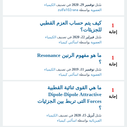
سُئل
نوفمبر 29، 2020
في تصنيف
الكيمياء
العضوية
بواسطة
zulfa102rana
كيف يتم حساب العزم القطبي
1
للجزيئات؟
إجابة
سُئل
فبراير 22، 2020
في تصنيف
الكيمياء
العضوية
بواسطة
اسألني كيمياء
ما هو مفهوم الرنين Resonance
1
؟
إجابة
سُئل
نوفمبر 11، 2019
في تصنيف
الكيمياء
العضوية
بواسطة
اسألنى كيمياء
ما هي القوى ثنائية القطبية
1
Dipole-Dipole Attractive
إجابة
Forces التى تربط بين الجزئيات
؟
سُئل
أبريل 15، 2020
في تصنيف
الكيمياء
الفيزيائية
بواسطة
اسألنى كيمياء