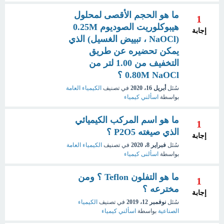
ما هو الحجم الأقصى لمحلول
1
هيبوكلوريت الصوديوم 0.25M
إجابة
(NaOCl ، تبييض الغسيل) الذي
يمكن تحضيره عن طريق
التخفيف من 1.00 لتر من
0.80M NaOCl ؟
سُئل
أبريل 16، 2020
في تصنيف
الكيمياء العامة
بواسطة
اسألني كيمياء
ما هو اسم المركب الكيميائي
1
الذي صيغته P2O5 ؟
إجابة
سُئل
فبراير 8، 2020
في تصنيف
الكيمياء العامة
بواسطة
اسألنى كيمياء
ما هو التفلون Teflon ؟ ومن
1
مخترعه ؟
إجابة
سُئل
نوفمبر 12، 2019
في تصنيف
الكيمياء
الصناعية
بواسطة
اسألني كيمياء