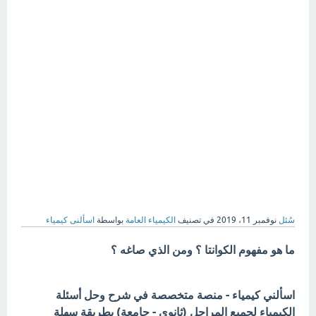
سُئل
نوفمبر 11، 2019
في تصنيف
الكيمياء العامة
بواسطة
اسألنى كيمياء
ما هو مفهوم الكوانتا ؟ ومن الذي صاغه ؟
اسألني كيمياء - منصة متخصصة في شرح وحل أسئلة
الكيمياء لجميع المراحل (ثانوي - جامعة) بطريقة سهلة