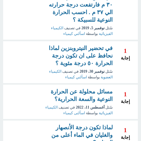
٣٠ م فارتفعت درجة حرارته
الي ٣٧ م . احسب الحرارة
النوعية للسبيكة ؟
سُئل
نوفمبر 5، 2019
في تصنيف
الكيمياء
الفيزيائية
بواسطة
اسألني كيمياء
في تحضير النيتروبنزين لماذا
1
نحافظ على ان تكون درجة
إجابة
الحرارة ٥٠ درجة مئوية ؟
سُئل
نوفمبر 30، 2019
في تصنيف
الكيمياء
العضوية
بواسطة
اسألني كيمياء
مسائل محلولة عن الحرارة
1
النوعية والسعة الحرارية؟
إجابة
سُئل
أغسطس 11، 2022
في تصنيف
الكيمياء
الفيزيائية
بواسطة
اسألنى كيمياء
لماذا تكون درجة الأنصهار
1
والغليان في الماء أعلى من
إجابة