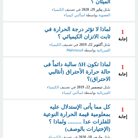
الميثان ؟
سُئل
يناير 29، 2020
في تصنيف
الكيمياء
العضوية
بواسطة
اسألني كيمياء
لماذا لا تؤثر درجة الحرارة في
1
ثابت الاتزان الكيميائي ؟
إجابة
سُئل
أكتوبر 22، 2019
في تصنيف
الكيمياء
الفيزيائية
بواسطة
Mahmoud
لماذا تكون ΔH سالبة دائماً فى
1
حالة حرارة الأحتراق (أنثالبي
إجابة
الاحتراق)؟
سُئل
ديسمبر 22، 2019
في تصنيف
الكيمياء
الفيزيائية
بواسطة
اسألني كيمياء
كل مما يأتى الإستدلال عليه
1
بمعلومية قيمة الحرارة النوعية
إجابة
للفلزات عدا ......... ولماذا ؟
(الإختيارات بالوصف)
سُئل
مارس 18، 2020
في تصنيف
الكيمياء