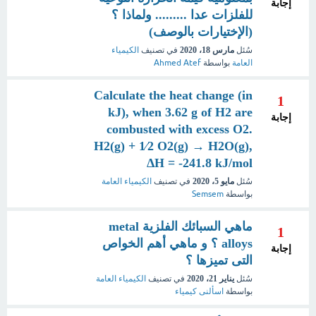
إجابة
للفلزات عدا ......... ولماذا ؟
(الإختيارات بالوصف)
سُئل
مارس 18، 2020
في تصنيف
الكيمياء
العامة
بواسطة
Ahmed Atef
Calculate the heat change (in
1
kJ), when 3.62 g of H2 are
إجابة
combusted with excess O2.
H2(g) + 1⁄2 O2(g) → H2O(g),
ΔH = -241.8 kJ/mol
سُئل
مايو 5، 2020
في تصنيف
الكيمياء العامة
بواسطة
Semsem
ماهي السبائك الفلزية metal
1
alloys ؟ و ماهي أهم الخواص
إجابة
التى تميزها ؟
سُئل
يناير 21، 2020
في تصنيف
الكيمياء العامة
بواسطة
اسألنى كيمياء