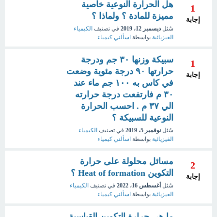
هل الحرارة النوعية خاصية
1
مميزة للمادة ؟ ولماذا ؟
إجابة
سُئل
ديسمبر 12، 2019
في تصنيف
الكيمياء
الفيزيائية
بواسطة
اسألني كيمياء
سبيكة وزنها ٣٠ جم ودرجة
1
حرارتها ٩٠ درجة مئوية وضعت
إجابة
في كاس به ١٠٠ جم ماء عند
٣٠ م فارتفعت درجة حرارته
الي ٣٧ م . احسب الحرارة
النوعية للسبيكة ؟
سُئل
نوفمبر 5، 2019
في تصنيف
الكيمياء
الفيزيائية
بواسطة
اسألني كيمياء
مسائل محلولة على حرارة
2
التكوين Heat of formation ؟
إجابة
سُئل
أغسطس 16، 2022
في تصنيف
الكيمياء
الفيزيائية
بواسطة
اسألني كيمياء
ما هي حرارة التكوين القياسية