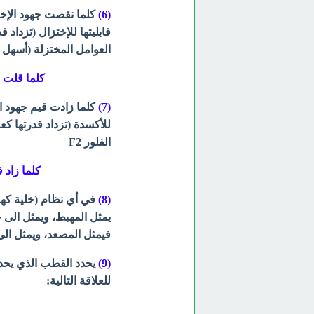
(6)
كلما نقصت جھود الإختز
قابلیتھا للإختزال (تزداد
العوامل المختزلة (أسھل الع
كلما قلت ق
(7)
كلما زادت قیم جھود ال
للأكسدة (تزداد قدرتھا كع
الفلور F2
كلما زاد 
(8)
في أي نظام (خلیة كھر
یمثل المھبط، ویمثل الى ج
فیمثل المصعد، ویمثل الى 
(9)
یحدد القطب الذي یحدث
للعلاقة التالیة: