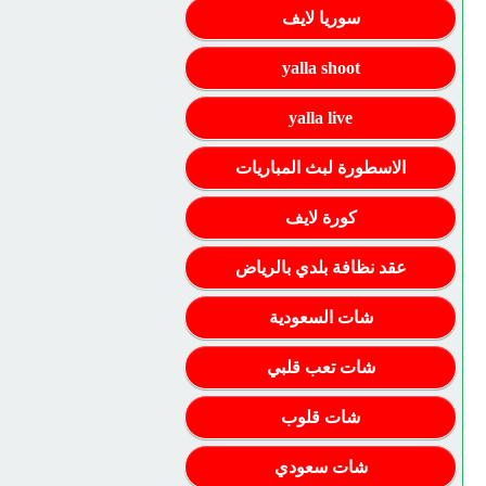
سوريا لايف
yalla shoot
yalla live
الاسطورة لبث المباريات
كورة لايف
عقد نظافة بلدي بالرياض
شات السعودية
شات تعب قلبي
شات قلوب
شات سعودي