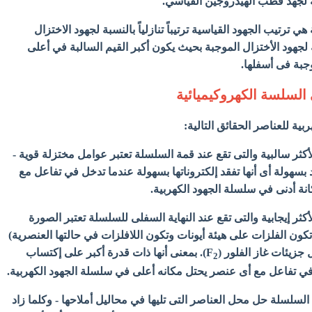
ة لجهد قطب الهيدروجين القياسي.
ي ترتيب الجهود القياسية ترتيباً تنازلياً بالنسبة لجهود الاختزال
ة لجهود الأختزال الموجبة بحيث يكون أكبر القيم السالبة في أعلى
جبة فى أسفلها.
لسلسة الكهروكيميائية
ية للعناصر الحقائق التالية:
أكثر سالبية والتى تقع عند قمة السلسلة تعتبر عوامل مختزلة قوية -
بسهولة أى أنها تفقد إلكتروناتها بسهولة عندما تدخل في تفاعل مع
نة أدنى في سلسلة الجهود الكهربية.
كثر إيجابية والتى تقع عند النهاية السفلى للسلسلة تعتبر الصورة
تكون الفلزات على هيئة أيونات وتكون اللافلزات في حالتها العنصرية)
زيئات غاز الفلور (F
). بمعنى أنها ذات قدرة أكبر على إكتساب
2
في تفاعل مع أى عنصر يحتل مكانه أعلى في سلسلة الجهود الكهربية.
لسلسلة حل محل العناصر التى تليها في محاليل أملاحها - وكلما زاد