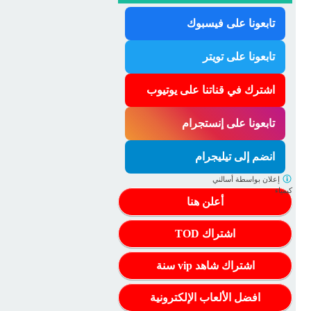
تابعونا على فيسبوك
تابعونا على تويتر
اشترك في قناتنا على يوتيوب
تابعونا على إنستجرام
انضم إلى تيليجرام
إعلان بواسطة
أسالني
كيمياء
أعلن هنا
اشتراك TOD
اشتراك شاهد vip سنة
افضل الألعاب الإلكترونية