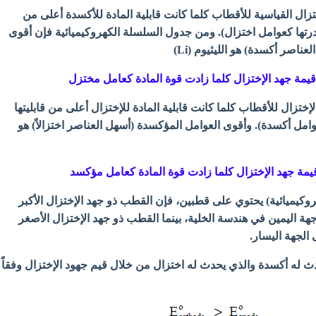
ال القیاسیة للأقطاب كلما كانت قابلیة المادة للأكسدة أعلى من
 قدرتھا كعوامل اختزال). ومن جدول السلسلة الكھروكیمیائیة فإن أقوى
ناصر أكسدة) ھو اللیثیوم (Li)
یمة جھد الإختزال كلما زادت قوة المادة كعامل مختزل
إختزال للأقطاب كلما كانت قابلیة المادة للإختزال أعلى من قابلیتھا
وامل أكسدة). وأقوى العوامل المؤكسدة (أسھل العناصر اختزالاً) ھو
قیمة جھد الإختزال كلما زادت قوة المادة كعامل مؤكسد
وكیمیائیة) یحتوي على قطبین، فإن القطب ذو جھد الإختزال الأكبر
ھة الیمین في ھندسة الخلیة، بینما القطب ذو جھد الإختزال الأصغر
الجھة الیسار.
 له أكسدة والذي یحدث له اختزال من خلال قیم جھود الإختزال وفقاً