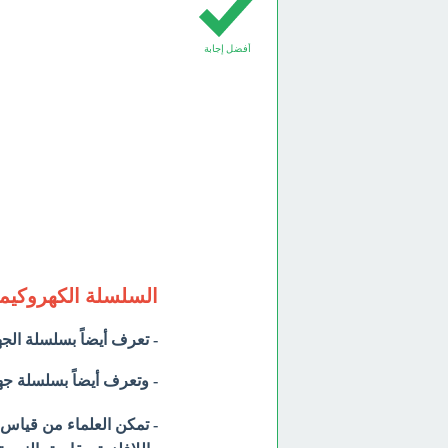
أفضل إجابة
السلسلة الكهروكيميائية emical series
- تعرف أيضاً بسلسلة الجهود الكهربية ل
- وتعرف أيضاً بسلسلة جهود الأختزال القياسية
- تمكن العلماء من قياس ا