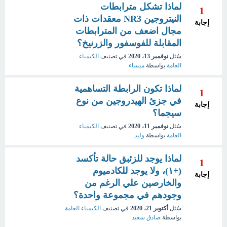
لماذا تشكل مترابطات
1
النيتروجين NR3 معقدات ذات
إجابة
مجال اضعف من المترابطات
المقابلة للفوسفور والزرنيخ؟
سُئل
نوفمبر 13، 2020
في تصنيف
الكيمياء
العامة
بواسطة
ميساء
لماذا تكون الرابطة التساهمية
1
في جزئ الهيدروجين من نوع
إجابة
سيجما؟
سُئل
نوفمبر 11، 2020
في تصنيف
الكيمياء
العامة
بواسطة
وليد
لماذا يوجد للزئبق حالة تأكسد
1
(+١)، ولا يوجد للكادميوم
إجابة
والخارصين علي الرغم من
وجودهم في مجموعة واحدة؟
سُئل
أكتوبر 21، 2020
في تصنيف
الكيمياء العامة
بواسطة
صادق سعيد