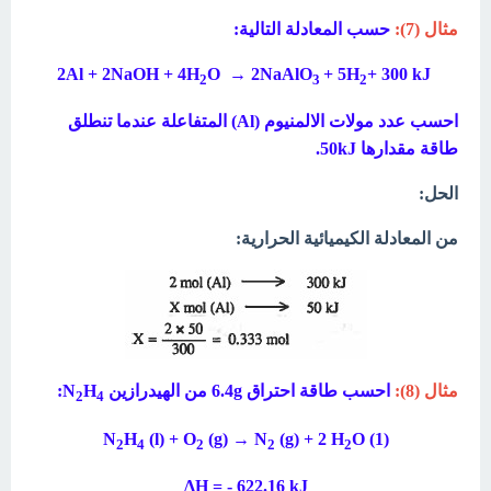
مثال (7):
حسب المعادلة التالية:
O → 2NaAlO
+ 5H
+ 300 kJ
2Al + 2NaOH + 4H
2
3
2
احسب عدد مولات الالمنيوم (Al) المتفاعلة عندما تنطلق
طاقة مقدارها 50kJ.
الحل:
من المعادلة الكيميائية الحرارية:
مثال (8):
احسب طاقة احتراق 6.4g من الهيدرازين N
H
:
2
4
N
H
(l) + O
(g)
→ N
(g) + 2 H
O (1)
2
4
2
2
2
ΔH = - 622.16 kJ