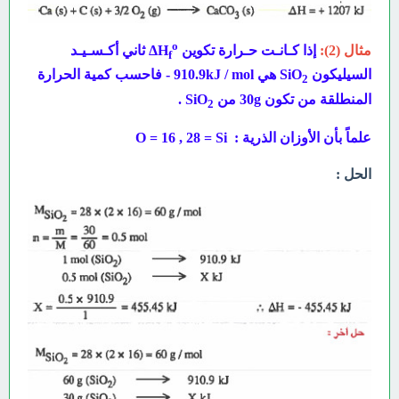
o
مثال (2):
إذا كـانـت حـرارة تكوين
ΔH
ثاني أكـسـيـد
f
السيليكون SiO
هي 910.9
kJ / mol
- فاحسب كمية الحرارة
2
المنطلقة من تكون 30g من SiO
.
2
علماً بأن الأوزان الذرية : O = 16 , 28 = Si
الحل :