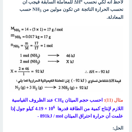
o
لاحظ أنه لكي نحسب ΔH
للمعاملة السابقة فيجب أن
نحسب الحرارة الناتجة عن تكون مولين من NH
حسب
3
المعادلة.
مثال (11):
احسب حجم الميثان CH
عند الظروف القياسية
4
6
اللازم لإنتاج كمية من الطاقة قدرها 10
× 4.19 كيلو جول إذا
علمت أن حرارة احتراق الميثان 891
kJ / mol -
الحل: