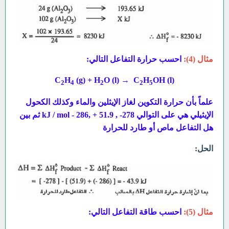
مثال (4):
احسب حرارة التفاعل التالي:
C
H
(g) + H
O (l) → C
H
OH (l)
2
4
2
2
5
علماً بأن حرارة التكوين لغاز الإيثلين والماء وكذلك الكحول
الإيثيلي هي على التوالي 278- ,
51.9 + ,286 -
kJ / mol
ثم بين
هل التفاعل ماص أو طارد للحرارة
الحل:
مثال (5):
احسب طاقة التفاعل التالي: