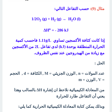
مثال (9):
حسب التفاعل التالي:
1/2O
(g) + H
(g) → H
O (l)
2
2
2
o
ΔH
= - 286 kJ
إذا كانت كثافة الأكسجين تساوي 1.11
g/L فاحسب كمية
الحرارة المنطلقة بوحدة (kJ)
لدى تفاعل 2L من الأكسجين
مع زيادة من الهيدروجين عند نفس الظروف.
الحل :
عدد المولات = n , الوزن الجزيئي = M , الكثافة = d , الحجم
= V , الوزن = m
من المعادلة الكيميائية نلاحظ ان إشارة ΔH بالسالب وهذا
يعني أن التفاعل طارد للحرارة
وبذلك يمكن كتابة المعادلة الكيميائية الحرارية كما يلي: