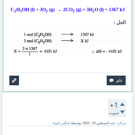
C
H
OH (l) + 3O
(g) → 2CO
(g) + 3H
O (l) + 1367 kJ
2
5
2
2
2
الحل :
+1
تصويت
تم الرد عليه
أغسطس 16، 2022
بواسطة
اسألني كيمياء