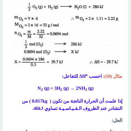
o
مثال (10):
احسب ΔH
للتفاعل:
(g) + 3H
(g) → 2NH
(g) N
2
2
3
إذا علمت أن الحرارة الناتجة من تكون ( 0.017kg ) من
النشادر عند الظروف الـقـيـاسـيـة
تساوي
46kJ.
الحل: