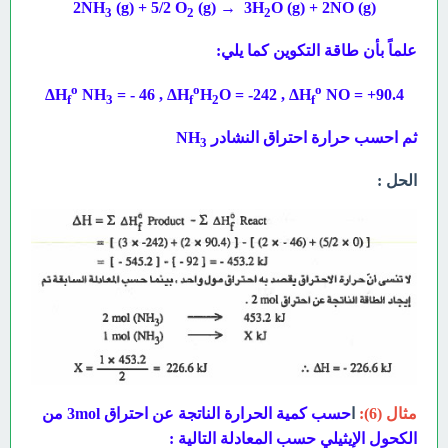
2NH
(g) + 5/2 O
(g) → 3H
O (g) + 2NO
(g)
3
2
2
علماً بأن طاقة التكوين كما يلي:
o
o
o
NH
= - 46 , ΔH
H
O = -242 , ΔH
NO = +90.4
ΔH
f
3
f
2
f
ثم احسب حرارة احتراق النشادر NH
3
الحل :
مثال (6):
ا
حسب كمية الحرارة الناتجة عن احتراق 3mol من
الكحول الإيثيلي
حسب المعادلة التالية :