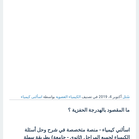
سُئل
أكتوبر 4، 2019
في تصنيف
الكيمياء العضوية
بواسطة
اسألنى كيمياء
ما المقصود بالهدرجة الحفزية ؟
اسألني كيمياء - منصة متخصصة في شرح وحل أسئلة
الكيمياء لجميع المراحل (ثانوي - جامعة) بطريقة سهلة