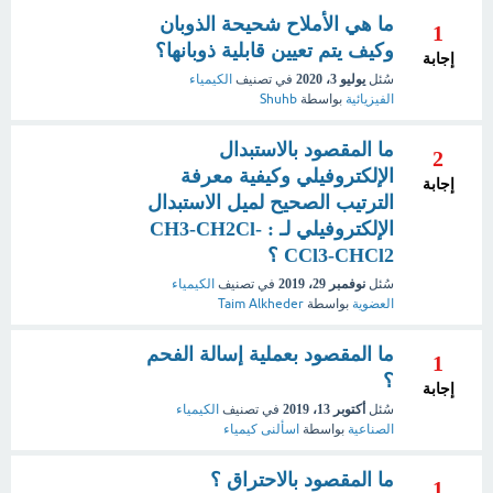
ما هي الأملاح شحيحة الذوبان
1
وكيف يتم تعيين قابلية ذوبانها؟
إجابة
سُئل
يوليو 3، 2020
في تصنيف
الكيمياء
الفيزيائية
بواسطة
Shuhb
ما المقصود بالاستبدال
2
الإلكتروفيلي وكيفية معرفة
إجابة
الترتيب الصحيح لميل الاستبدال
الإلكتروفيلي لـ : CH3-CH2Cl-
CCl3-CHCl2 ؟
سُئل
نوفمبر 29، 2019
في تصنيف
الكيمياء
العضوية
بواسطة
Taim Alkheder
ما المقصود بعملية إسالة الفحم
1
؟
إجابة
سُئل
أكتوبر 13، 2019
في تصنيف
الكيمياء
الصناعية
بواسطة
اسألنى كيمياء
ما المقصود بالاحتراق ؟
1