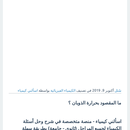
سُئل
أكتوبر 9، 2019
في تصنيف
الكيمياء الفيزيائية
بواسطة
اسألني كيمياء
ما المقصود بحرارة الذوبان ؟
اسألني كيمياء - منصة متخصصة في شرح وحل أسئلة
الكيمياء لجميع المراحل (ثانوي - جامعة) بطريقة سهلة