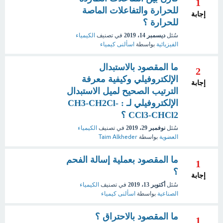
1
للحرارة والتفاعلات الماصة
إجابة
للحرارة ؟
سُئل
ديسمبر 14، 2019
في تصنيف
الكيمياء
الفيزيائية
بواسطة
اسألنى كيمياء
ما المقصود بالاستبدال
2
الإلكتروفيلي وكيفية معرفة
إجابة
الترتيب الصحيح لميل الاستبدال
الإلكتروفيلي لـ : CH3-CH2Cl-
CCl3-CHCl2 ؟
سُئل
نوفمبر 29، 2019
في تصنيف
الكيمياء
العضوية
بواسطة
Taim Alkheder
ما المقصود بعملية إسالة الفحم
1
؟
إجابة
سُئل
أكتوبر 13، 2019
في تصنيف
الكيمياء
الصناعية
بواسطة
اسألنى كيمياء
ما المقصود بالاحتراق ؟
1