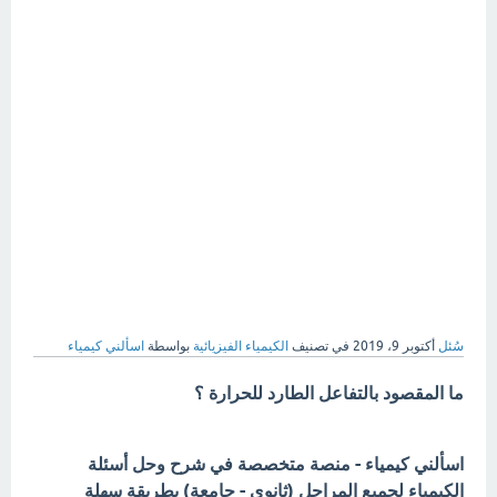
سُئل
أكتوبر 9، 2019
في تصنيف
الكيمياء الفيزيائية
بواسطة
اسألني كيمياء
ما المقصود بالتفاعل الطارد للحرارة ؟
اسألني كيمياء - منصة متخصصة في شرح وحل أسئلة
الكيمياء لجميع المراحل (ثانوي - جامعة) بطريقة سهلة