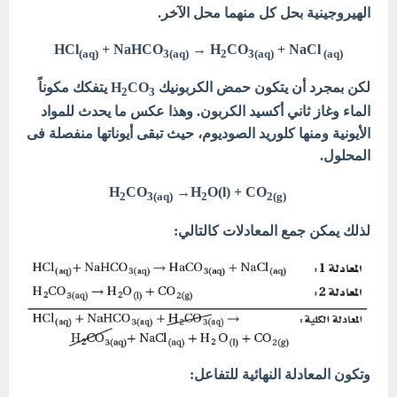
الهيروجينية بحل كل منهما محل الآخر.
HCl
+ NaHCO
→ H
CO
+ NaCl
(aq)
3(aq)
2
3(aq)
(aq
(
لكن بمجرد أن يتكون حمض الكربونيك H
CO
يتفكك مكوناً
2
3
الماء وغاز ثاني أكسيد الكربون. وهذا عكس ما يحدث للمواد
الأيونية ومنها كلوريد الصوديوم، حيث تبقى أيوناتها منفصلة فى
المحلول.
H
CO
→H
O(l) + CO
2
3(aq)
2
2(g
(
لذلك يمكن جمع المعادلات كالتالي:
وتكون المعادلة النهائية للتفاعل: