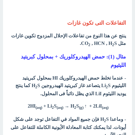
التفاعلات التى تكون غازات
ينتج عن هذا النوع من تفاعلات الإحلال المزدوج تكوين غازات
مثل CO
S.
, HCN , H
2
2
مثال (1):
حمض الهيدروكلوريك + بمحلول كبريتيد
الليثيوم
- عندما تخلط حمض الهيدروكلوريك HI بمحلول كبريتيد
الليثيوم Li
S يتصاعد غاز كبريتيد الهيدروجين H
S كما ينتج
2
2
يوديد الليثوم LiI الذي يظل ذائباً فى المحلول.
2HI
+ Li
S
→ H
S
↑ + 2LiI
(aq)
2
(aq)
2
(g)
(aq
(
- وماعدا H
S فإن جميع المواد في التفاعل توجد على شكل
2
أيونات. لذا يمكنك كتابة المعادلة الأيونية الكاملة للتفاعل على
النحو الآتي: