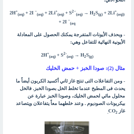
+
−
+
2−
+
2H
+ 2I
+ 2Li
+ S
→
H
S
+ 2Li
(aq)
(aq)
(aq)
(aq)
2
(g)
(aq)
(
−
+ 2I
(aq
- وبحذف الأيونات المتفرجة يمكنك الحصول على المعادلة
الأيونية النهائية للتفاعل وهي:
+
2-
2H
+ S
→ H
S
(aq)
(aq)
2
(g
(
مثال (2): صودا الخبز + حمض الخليك
- ومن التفاعلات التى تنتج غاز ثاني أكسيد الكربون أيضاً ما
يحدث فى المطبخ عندما تخلط الخل بصودا الخبز. فالخل
محلول مائي لحمض الخليك، وصودا الخبز عبارة عن
بيكربونات الصوديوم . وعند خلطهما معاً يتفاعلان ويتصاعد
غاز CO
2.