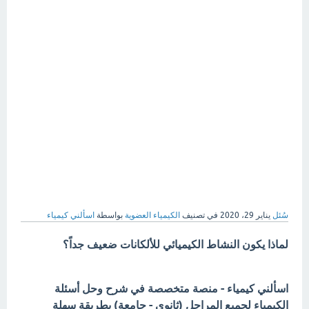
سُئل
يناير 29، 2020
في تصنيف
الكيمياء العضوية
بواسطة
اسألني كيمياء
لماذا يكون النشاط الكيميائي للألكانات ضعيف جداً؟
اسألني كيمياء - منصة متخصصة في شرح وحل أسئلة
الكيمياء لجميع المراحل (ثانوي - جامعة) بطريقة سهلة