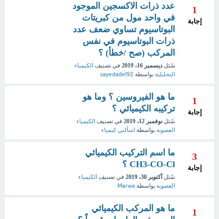
عدد ذرات الاكسجين الموجود
1
في واحد مول من كبريتات
إجابة
البوتاسيوم تساوي ضعف عدد
ذرات البوتاسيوم في نفس
المركب (صح /خطأ) ؟
سُئل
ديسمبر 16، 2019
في تصنيف
الكيمياء
التحليلية
بواسطة
sayedadel92
ما هو الفيروسين ؟ وما هو
1
تركيبه الكيميائي ؟
إجابة
سُئل
نوفمبر 12، 2019
في تصنيف
الكيمياء
العضوية
بواسطة
اسألني كيمياء
ما اسم التركيب الكيميائي
3
CH3-CO-Cl ؟
إجابة
سُئل
أكتوبر 30، 2019
في تصنيف
الكيمياء
العضوية
بواسطة
Marwa
ما هو المركب الكيميائي
1