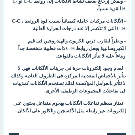
- ويمكن إرجاع ضعف نشاط الألكانات إلى روابط C-C أو C-
H القوية نسبياً.
- الألكانات مركبات خاملة كيميائياً بسبب قوة الروابط C-C ،
C-H التى لا تنكسر إلا عند درجات الحرارة العالية
- ونظراً لتقارب ذرتي الكربون والهيدروجين فى قيم
الكهروسالبية يجعل روابط C-H ذات قطبية منخفضة جداً
وبناءاً عليه لا تتأثر الألكانات بالقواعد.
- لعدم وجود إلكترونات حرة فى جزيئات الألكانات فهي لا
تتأثر بالأحماض المعدنية المركزة فى الظروف العادية وكذلك
لا تتأثر بالعوامل المؤكسدة لذلك تستخدم الألكانات كمذيبات
فى تفاعلات المجموعات الوظيفية الأخرى.
- تمتاز معظم تفاعلات الألكانات بهجوم متفاعل يحتوي على
إلكترونات غير رابطة مثل الأكسجين والكلور على الألكان.