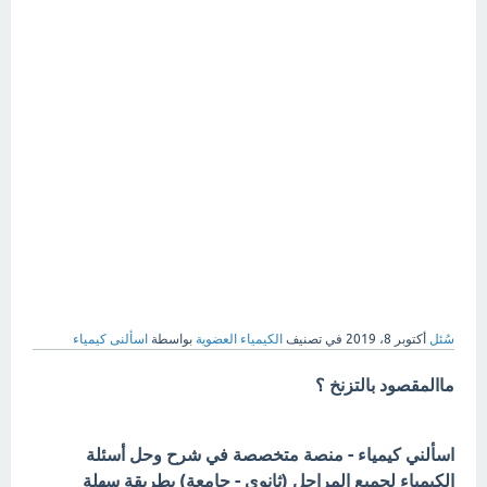
سُئل
أكتوبر 8، 2019
في تصنيف
الكيمياء العضوية
بواسطة
اسألنى كيمياء
ماالمقصود بالتزنخ ؟
اسألني كيمياء - منصة متخصصة في شرح وحل أسئلة
الكيمياء لجميع المراحل (ثانوي - جامعة) بطريقة سهلة