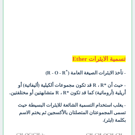
تسمية الايثرات Ether
*
- تأخذ الايثرات الصيغة العامة (
R - O - R)
- حيث أن *R ، R قد تكون مجموعات ألكيلية (أليفاتية) أو
أريلية (أروماتية) كما قد تكون *R ، R متشابهتين أو
مختلفتين.
- يغلب استخدام التسمية الشائعة للايثرات البسيطة حيث
تسمى المجموعتان المتصلتان بالأكسجين ثم يختم الاسم
بكلمة (ايثر).