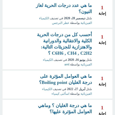
ما هي عدد درجات الحرية لغاز
1
النيون؟
إجابة
سُئل
ديسمبر 28، 2020
في تصنيف
الكيمياء
الفيزيائية
بواسطة
عطر النرجس
أحسب كل من درجات الحرية
1
الكلية والانتقالية والدورانية
إجابة
والاهتزازية للجزيئات التالية:
C6H6 , CH4 , C2H2 ؟
سُئل
يونيو 16، 2020
في تصنيف
الكيمياء
الفيزيائية
بواسطة
aml
ما هي العوامل المؤثرة على
1
درجة الغليان Boiling point؟
إجابة
سُئل
أبريل 27، 2022
في تصنيف
الكيمياء
الفيزيائية
بواسطة
اسألنى كيمياء
ما هي درجة الغليان ؟ وماهي
1
العوامل المؤثرة عليها؟
إجابة