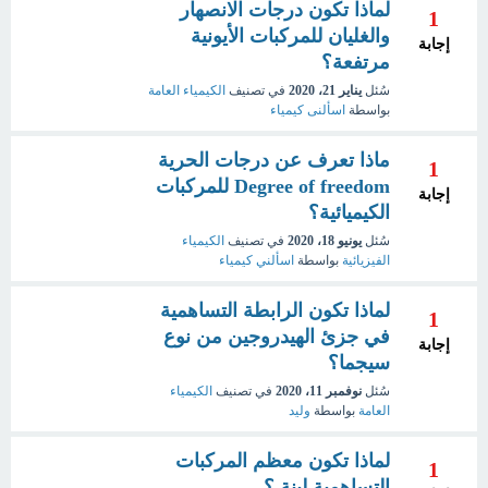
لماذا تكون درجات الانصهار
1
والغليان للمركبات الأيونية
إجابة
مرتفعة؟
سُئل
يناير 21، 2020
في تصنيف
الكيمياء العامة
بواسطة
اسألنى كيمياء
ماذا تعرف عن درجات الحرية
1
Degree of freedom للمركبات
إجابة
الكيميائية؟
سُئل
يونيو 18، 2020
في تصنيف
الكيمياء
الفيزيائية
بواسطة
اسألني كيمياء
لماذا تكون الرابطة التساهمية
1
في جزئ الهيدروجين من نوع
إجابة
سيجما؟
سُئل
نوفمبر 11، 2020
في تصنيف
الكيمياء
العامة
بواسطة
وليد
لماذا تكون معظم المركبات
1
التساهمية لينة ؟