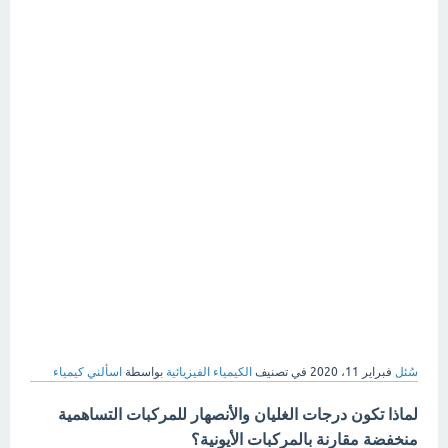
سُئل
فبراير 11، 2020
في تصنيف
الكيمياء الفيزيائية
بواسطة
اسألني كيمياء
لماذا تكون درجات الغليان والأنصهار للمركبات التساهمية
منخفضة مقارنة بالمركبات الأيونية؟