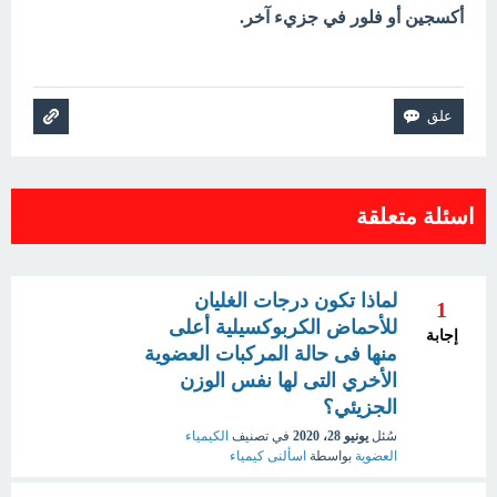
أكسجين أو فلور في جزيء آخر.
اسئلة متعلقة
لماذا تكون درجات الغليان
1
للأحماض الكربوكسيلية أعلى
إجابة
منها فى حالة المركبات العضوية
الأخري التى لها نفس الوزن
الجزيئي؟
سُئل
يونيو 28، 2020
في تصنيف
الكيمياء
العضوية
بواسطة
اسألنى كيمياء