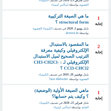
سُئل
مارس 23، 2020
في تصنيف
الكيمياء
العضوية
بواسطة
اسألني كيمياء
ما هي الصيغة التركيبية
1
structural form ؟
إجابة
سُئل
يونيو 3، 2020
في تصنيف
الكيمياء العضوية
بواسطة
ahmed ali
ما المقصود بالاستبدال
2
الإلكتروفيلي وكيفية معرفة
إجابة
الترتيب الصحيح لميل الاستبدال
الإلكتروفيلي لـ : CH3-CH2Cl-
CCl3-CHCl2 ؟
سُئل
نوفمبر 29، 2019
في تصنيف
الكيمياء
العضوية
بواسطة
Taim Alkheder
ماهي الصيغة الأولية (الوضعية)
1
؟ وكيف يتم حسابها؟
إجابة
سُئل
فبراير 25، 2020
في تصنيف
الكيمياء
العامة
بواسطة
اسألنى كيمياء