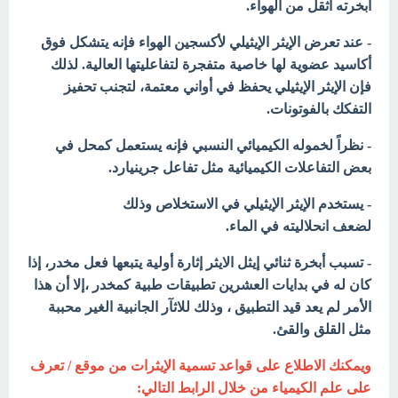
أبخرته أثقل من الهواء.
- عند تعرض الإيثر الإيثيلي لأكسجين الهواء فإنه يتشكل فوق
أكاسيد عضوية لها خاصية متفجرة لتفاعليتها العالية. لذلك
فإن الإيثر الإيثيلي يحفظ في أواني معتمة، لتجنب تحفيز
التفكك بالفوتونات.
- نظراً لخموله الكيميائي النسبي فإنه يستعمل كمحل في
بعض التفاعلات الكيميائية مثل تفاعل جرينيارد.
- يستخدم الإيثر الإيثيلي في الاستخلاص وذلك
لضعف انحلاليته في الماء.
- تسبب أبخرة ثنائي إيثل الايثر إثارة أولية يتبعها فعل مخدر، إذا
كان له في بدايات العشرين تطبيقات طبية كمخدر ،إلا أن هذا
الأمر لم يعد قيد التطبيق ، وذلك للاثآر الجانبية الغير محببة
مثل القلق والقئ.
ويمكنك الاطلاع على قواعد تسمية الإيثرات من موقع / تعرف
على علم الكيمياء من خلال الرابط التالي: