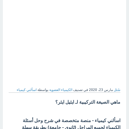
سُئل
مارس 23، 2020
في تصنيف
الكيمياء العضوية
بواسطة
اسألني كيمياء
ماهي الصيغة التركيبية لـ ايثيل ايثر؟
اسألني كيمياء - منصة متخصصة في شرح وحل أسئلة
الكيمياء لجميع المراحل (ثانوي - جامعة) بطريقة سهلة