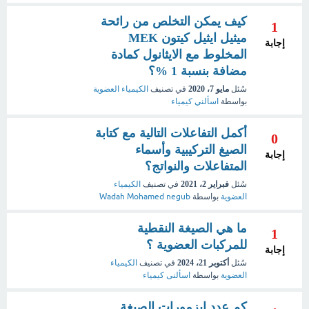
كيف يمكن التخلص من رائحة
1
ميثيل ايثيل كيتون MEK
إجابة
المخلوط مع الايثانول كمادة
مضافة بنسبة 1 ‎%‎؟
سُئل
مايو 7، 2020
في تصنيف
الكيمياء العضوية
بواسطة
اسألني كيمياء
أكمل التفاعلات التالية مع كتابة
0
الصيغ التركيبية وأسماء
إجابة
المتفاعلات والنواتج؟
سُئل
فبراير 2، 2021
في تصنيف
الكيمياء
العضوية
بواسطة
Wadah Mohamed negub
ما هي الصيغة النقطية
1
للمركبات العضوية ؟
إجابة
سُئل
أكتوبر 21، 2024
في تصنيف
الكيمياء
العضوية
بواسطة
اسألنى كيمياء
كم عدد ايزمورات الصيغة