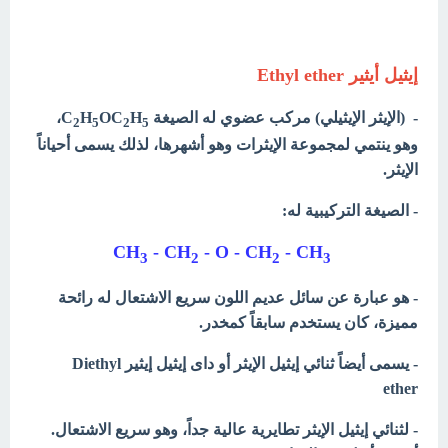
إيثيل أيثير Ethyl ether
- (الإيثر الإيثيلي) مركب عضوي له الصيغة C
H
OC
H
،
2
5
2
5
وهو ينتمي لمجموعة الإيثرات وهو أشهرها، لذلك يسمى أحياناً
الإيثر.
- الصيغة التركيبية له:
- CH
- O - CH
- CH
CH
3
2
2
3
- هو عبارة عن سائل عديم اللون سريع الاشتعال له رائحة
مميزة، كان يستخدم سابقاً كمخدر.
- يسمى أيضاً ثنائي إيثيل الإيثر أو
داى إيثيل إيثير Diethyl
ether
- لثنائي إيثيل الإيثر تطايرية عالية جداً، وهو سريع الاشتعال.